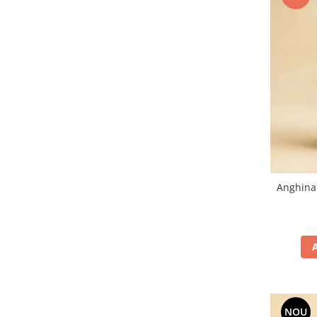
Anghinar
NOU