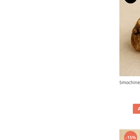
Smochine 
-15%