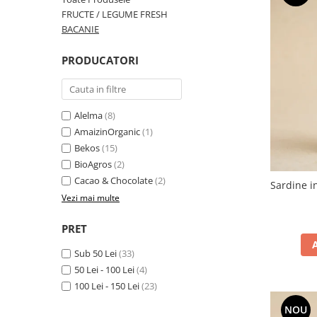
PASTE
FRUCTE / LEGUME FRESH
CREME ȘI PASTE TARTINABILE
BACANIE
CONDIMENTE
PRODUCATORI
CEAIURI GRECEȘTI
CIOCOLATĂ ȘI CACAO
HEALTHY SNACKS
Alelma
(8)
SUPERALIMENTE
AmaizinOrganic
(1)
LACTATE
Bekos
(15)
BACANIE
BioAgros
(2)
PRODUSE ECO / ORGANICE
Cacao & Chocolate
(2)
Sardine i
PRODUSE ROMÂNEȘTI
Vezi mai multe
COSMETICE
PRET
REMEDII NATURISTE
Sub 50 Lei
(33)
TOATE PRODUSELE
50 Lei - 100 Lei
(4)
100 Lei - 150 Lei
(23)
NOU