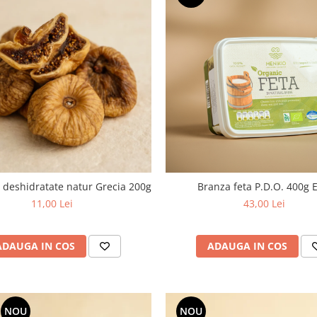
deshidratate natur Grecia 200g
Branza feta P.D.O. 400g 
11,00 Lei
43,00 Lei
ADAUGA IN COS
ADAUGA IN COS
NOU
NOU