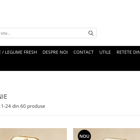
 / LEGUME FRESH
DESPRE NOI
CONTACT
UTILE
RETETE DI
IE
1-
24
din
60
produse
NOU