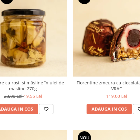
e cu roșii și măsline în ulei de
Florentine zmeura cu ciocolat
masline 270g
VRAC
23,00 Lei
19,55 Lei
119,00 Lei
ADAUGA IN COS
ADAUGA IN COS
NOU