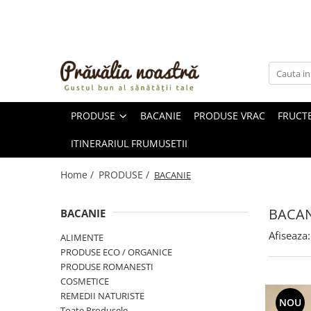
PRODUSE
NOUTĂȚI
ALIMENTE
PRODUSE
BACANIE
PRODUSE VRAC
FRUCTE
ULEIURI ȘI UNTURI
MĂSLINE
ITINERARIUL FRUMUSETII
NUCI ȘI SEMINȚE
FRUCTE DESHIDRATATE
Home /
PRODUSE /
BACANIE
ÎNDULCITORI NATURALI / MIERE
FRUCTE LA CONSERVĂ
BACAN
BACANIE
OȚETURI ȘI SOSURI
Afiseaza:
ALIMENTE
SOSURI
PRODUSE ECO / ORGANICE
FĂINĂ FĂRĂ GLUTEN
PRODUSE ROMANESTI
BĂUTURI / LAPTE VEGETAL
COSMETICE
REMEDII NATURISTE
OREZ ȘI CEREALE
NOU
Toate Produsele