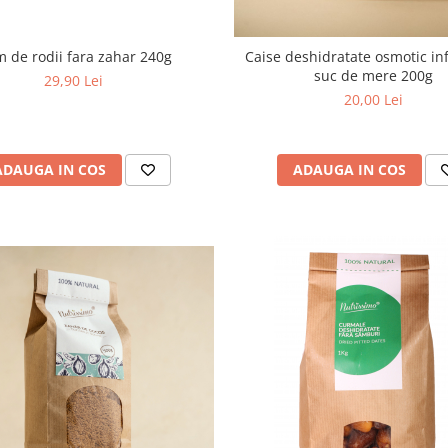
 de rodii fara zahar 240g
Caise deshidratate osmotic in
suc de mere 200g
29,90 Lei
20,00 Lei
ADAUGA IN COS
ADAUGA IN COS