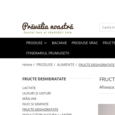
PRODUSE
NOUTĂȚI
ALIMENTE
PRODUSE
BACANIE
PRODUSE VRAC
FRUCTE
ULEIURI ȘI UNTURI
MĂSLINE
ITINERARIUL FRUMUSETII
NUCI ȘI SEMINȚE
FRUCTE DESHIDRATATE
Home /
PRODUSE /
ALIMENTE /
FRUCTE DESHIDRATATE
ÎNDULCITORI NATURALI / MIERE
FRUCTE LA CONSERVĂ
FRUCT
FRUCTE DESHIDRATATE
OȚETURI ȘI SOSURI
Afiseaza:
LACTATE
SOSURI
ULEIURI ȘI UNTURI
FĂINĂ FĂRĂ GLUTEN
MĂSLINE
BĂUTURI / LAPTE VEGETAL
NUCI ȘI SEMINȚE
FRUCTE DESHIDRATATE
OREZ ȘI CEREALE
INDULCITORI NATURALI / MIERE