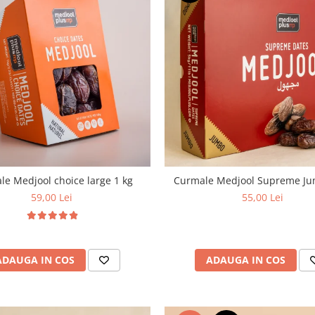
le Medjool choice large 1 kg
Curmale Medjool Supreme Ju
59,00 Lei
55,00 Lei
ADAUGA IN COS
ADAUGA IN COS