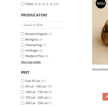
NOU
Peste
(68)
PRODUCATORI
AmaizinOrganic
(1)
BioAgros
(3)
Clearspring
(1)
Hollinger
(5)
Medjool Plus
(5)
Vezi mai multe
Smochine 
PRET
Sub 50 Lei
(51)
50 Lei - 100 Lei
(10)
100 Lei - 150 Lei
(5)
150 Lei - 200 Lei
(1)
200 Lei - 250 Lei
(1)