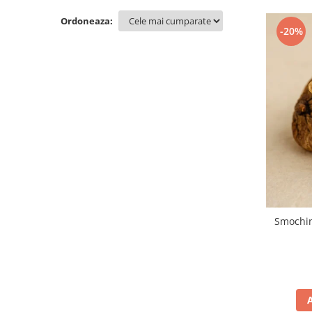
Ordoneaza:
-20%
Smochin