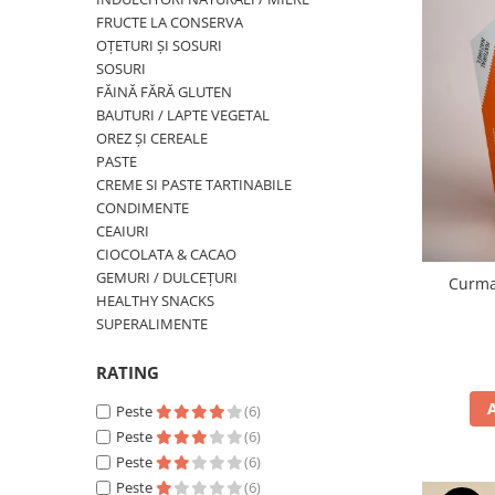
PASTE
FRUCTE LA CONSERVA
CREME ȘI PASTE TARTINABILE
OȚETURI ȘI SOSURI
CONDIMENTE
SOSURI
FĂINĂ FĂRĂ GLUTEN
CEAIURI GRECEȘTI
BAUTURI / LAPTE VEGETAL
CIOCOLATĂ ȘI CACAO
OREZ ȘI CEREALE
HEALTHY SNACKS
PASTE
SUPERALIMENTE
CREME SI PASTE TARTINABILE
CONDIMENTE
LACTATE
CEAIURI
BACANIE
CIOCOLATA & CACAO
PRODUSE ECO / ORGANICE
GEMURI / DULCEȚURI
Curma
HEALTHY SNACKS
PRODUSE ROMÂNEȘTI
SUPERALIMENTE
COSMETICE
RATING
REMEDII NATURISTE
TOATE PRODUSELE
Peste
(6)
Peste
(6)
Peste
(6)
Peste
(6)