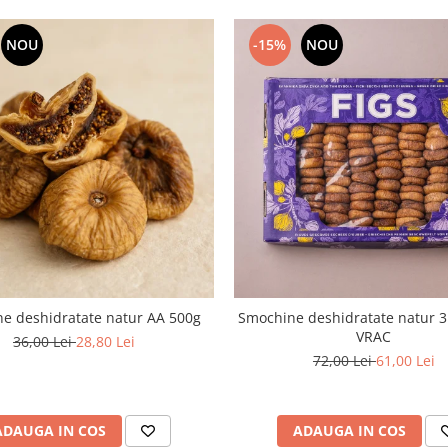
NOU
-15%
NOU
e deshidratate natur AA 500g
Smochine deshidratate natur 3
VRAC
36,00 Lei
28,80 Lei
72,00 Lei
61,00 Lei
ADAUGA IN COS
ADAUGA IN COS