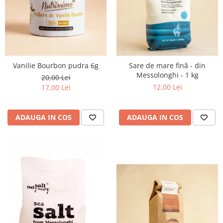
PASTE
CREME ȘI PASTE TARTINABILE
CONDIMENTE
CEAIURI GRECEȘTI
CIOCOLATĂ ȘI CACAO
Vanilie Bourbon pudra 6g
Sare de mare fină - din
HEALTHY SNACKS
Messolonghi - 1 kg
20,00 Lei
SUPERALIMENTE
12,00 Lei
17,00 Lei
LACTATE
BACANIE
ADAUGA IN COS
ADAUGA IN COS
PRODUSE ECO / ORGANICE
PRODUSE ROMÂNEȘTI
COSMETICE
REMEDII NATURISTE
TOATE PRODUSELE