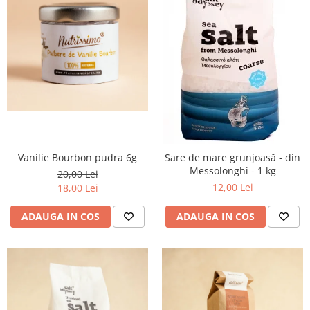
PASTE
CREME ȘI PASTE TARTINABILE
CONDIMENTE
CEAIURI GRECEȘTI
CIOCOLATĂ ȘI CACAO
HEALTHY SNACKS
SUPERALIMENTE
LACTATE
BACANIE
Vanilie Bourbon pudra 6g
Sare de mare grunjoasă - din
Messolonghi - 1 kg
PRODUSE ECO / ORGANICE
20,00 Lei
12,00 Lei
18,00 Lei
PRODUSE ROMÂNEȘTI
COSMETICE
ADAUGA IN COS
ADAUGA IN COS
REMEDII NATURISTE
TOATE PRODUSELE