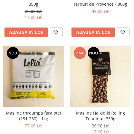
350g
ierburi de Provence - 800g
20,00 Lei
49,00 Lei
17,00 Lei
ADAUGA IN COS
ADAUGA IN COS
NOU
-15%
NOU
Masline throumpa fara otet
Masline Halkidiki Rolling
(231-260) - 1kg
Tehnique 350g
57,00 Lei
20,00 Lei
17,00 Lei