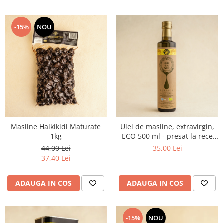
-15%
NOU
Masline Halkikidi Maturate
Ulei de masline, extravirgin,
1kg
ECO 500 ml - presat la rece
RECOLTA NOUA
44,00 Lei
35,00 Lei
37,40 Lei
ADAUGA IN COS
ADAUGA IN COS
-15%
NOU