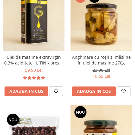
Ulei de masline extravirgin
Anghinare cu roșii și măsline
0.3% aciditate 1L TIN - presat
în ulei de masline 270g
la rece
59,90 Lei
23,00 Lei
19,55 Lei
ADAUGA IN COS
ADAUGA IN COS
NOU
NOU