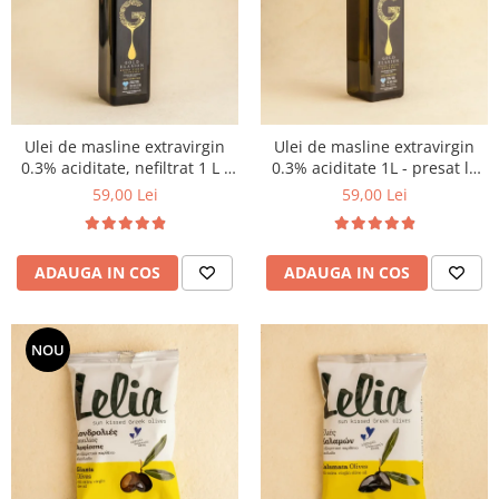
PASTE
CREME ȘI PASTE TARTINABILE
CONDIMENTE
CEAIURI GRECEȘTI
CIOCOLATĂ ȘI CACAO
Ulei de masline extravirgin
Ulei de masline extravirgin
HEALTHY SNACKS
0.3% aciditate, nefiltrat 1 L -
0.3% aciditate 1L - presat la
SUPERALIMENTE
presat la rece
rece
59,00 Lei
59,00 Lei
LACTATE
BACANIE
ADAUGA IN COS
ADAUGA IN COS
PRODUSE ECO / ORGANICE
PRODUSE ROMÂNEȘTI
COSMETICE
NOU
REMEDII NATURISTE
TOATE PRODUSELE