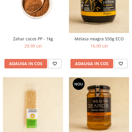
PASTE
CREME ȘI PASTE TARTINABILE
CONDIMENTE
CEAIURI GRECEȘTI
CIOCOLATĂ ȘI CACAO
Zahar cocos PP - 1kg
Melasa neagra 550g ECO
HEALTHY SNACKS
29,90 Lei
16,00 Lei
SUPERALIMENTE
LACTATE
ADAUGA IN COS
ADAUGA IN COS
BACANIE
PRODUSE ECO / ORGANICE
PRODUSE ROMÂNEȘTI
NOU
COSMETICE
REMEDII NATURISTE
TOATE PRODUSELE