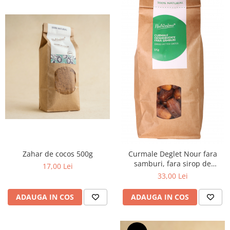
Zahar de cocos 500g
Curmale Deglet Nour fara
samburi, fara sirop de
17,00 Lei
glucoza 1kg
33,00 Lei
ADAUGA IN COS
ADAUGA IN COS