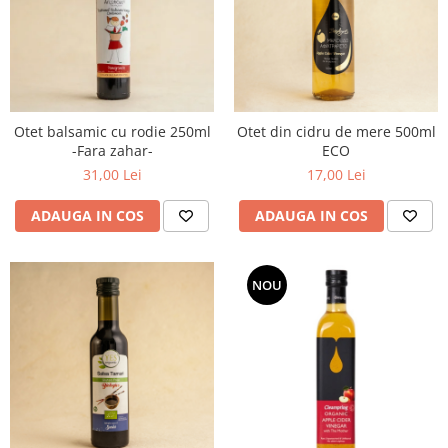
PASTE
CREME ȘI PASTE TARTINABILE
CONDIMENTE
CEAIURI GRECEȘTI
CIOCOLATĂ ȘI CACAO
Otet balsamic cu rodie 250ml
Otet din cidru de mere 500ml
HEALTHY SNACKS
-Fara zahar-
ECO
SUPERALIMENTE
31,00 Lei
17,00 Lei
LACTATE
ADAUGA IN COS
ADAUGA IN COS
BACANIE
PRODUSE ECO / ORGANICE
PRODUSE ROMÂNEȘTI
NOU
COSMETICE
REMEDII NATURISTE
TOATE PRODUSELE