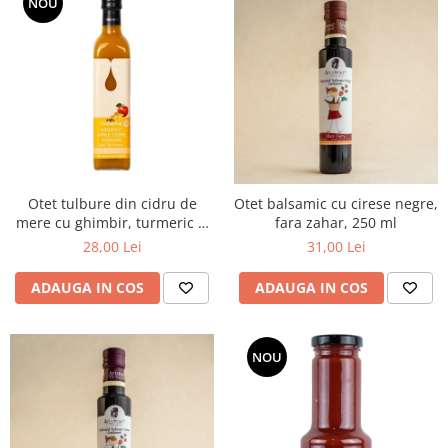
NOU
Otet tulbure din cidru de
Otet balsamic cu cirese negre,
mere cu ghimbir, turmeric si
fara zahar, 250 ml
piper negru Eco 500ml
28,00 Lei
31,00 Lei
Clearspring
ADAUGA IN COS
ADAUGA IN COS
NOU