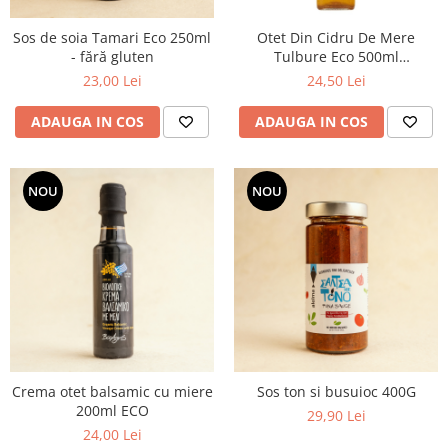
Sos de soia Tamari Eco 250ml
Otet Din Cidru De Mere
- fără gluten
Tulbure Eco 500ml
Clearspring
23,00 Lei
24,50 Lei
ADAUGA IN COS
ADAUGA IN COS
NOU
NOU
Crema otet balsamic cu miere
Sos ton si busuioc 400G
200ml ECO
29,90 Lei
24,00 Lei