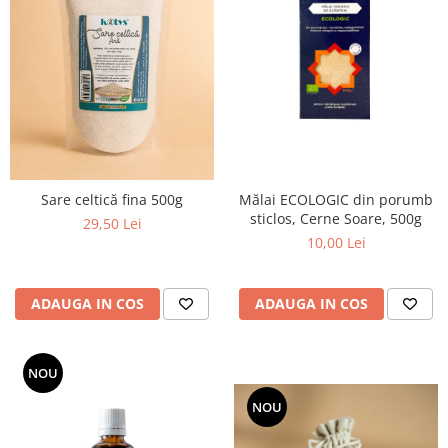
PASTE
CREME ȘI PASTE TARTINABILE
CONDIMENTE
CEAIURI GRECEȘTI
CIOCOLATĂ ȘI CACAO
HEALTHY SNACKS
SUPERALIMENTE
LACTATE
Mălai ECOLOGIC din porumb
Sare celtică fina 500g
BACANIE
sticlos, Cerne Soare, 500g
29,50 Lei
10,00 Lei
PRODUSE ECO / ORGANICE
PRODUSE ROMÂNEȘTI
ADAUGA IN COS
ADAUGA IN COS
COSMETICE
REMEDII NATURISTE
TOATE PRODUSELE
NOU
NOU