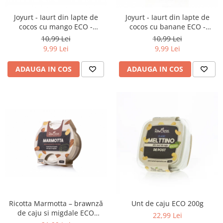
Joyurt - Iaurt din lapte de
Joyurt - Iaurt din lapte de
cocos cu mango ECO -
cocos cu banane ECO -
Rawckers
Rawckers
10,99 Lei
10,99 Lei
9,99 Lei
9,99 Lei
ADAUGA IN COS
ADAUGA IN COS
Ricotta Marmotta – brawnză
Unt de caju ECO 200g
de caju si migdale ECO
22,99 Lei
proaspătă 150g