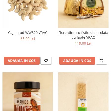
PASTE
CREME ȘI PASTE TARTINABILE
CONDIMENTE
CEAIURI GRECEȘTI
CIOCOLATĂ ȘI CACAO
Caju crud WW320 VRAC
Florentine cu fistic si ciocolata
HEALTHY SNACKS
cu lapte VRAC
65,00 Lei
SUPERALIMENTE
119,00 Lei
LACTATE
BACANIE
ADAUGA IN COS
ADAUGA IN COS
PRODUSE ECO / ORGANICE
PRODUSE ROMÂNEȘTI
COSMETICE
REMEDII NATURISTE
TOATE PRODUSELE