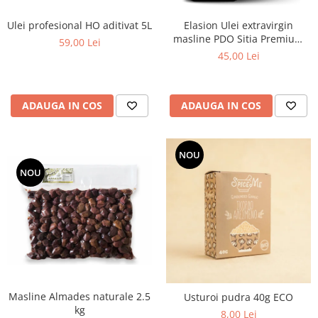
Ulei profesional HO aditivat 5L
Elasion Ulei extravirgin
masline PDO Sitia Premium
59,00 Lei
500ml ECO
45,00 Lei
ADAUGA IN COS
ADAUGA IN COS
NOU
NOU
Masline Almades naturale 2.5
Usturoi pudra 40g ECO
kg
8,00 Lei