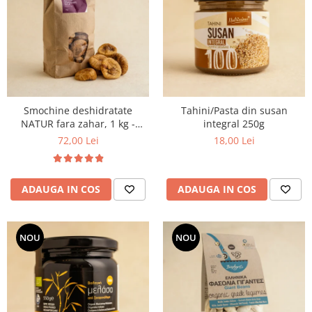
Smochine deshidratate
Tahini/Pasta din susan
NATUR fara zahar, 1 kg -
integral 250g
Grecia
72,00 Lei
18,00 Lei
ADAUGA IN COS
ADAUGA IN COS
NOU
NOU