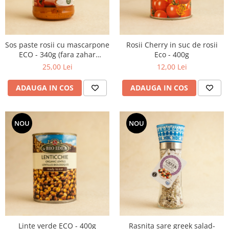
Sos paste rosii cu mascarpone
Rosii Cherry in suc de rosii
ECO - 340g (fara zahar
Eco - 400g
adaugat)
25,00 Lei
12,00 Lei
ADAUGA IN COS
ADAUGA IN COS
NOU
NOU
Linte verde ECO - 400g
Rasnita sare greek salad-