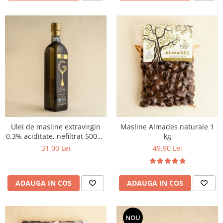
Ulei de masline extravirgin
Masline Almades naturale 1
0.3% aciditate, nefiltrat 500ml
kg
- presat la rece
31,00 Lei
49,90 Lei
ADAUGA IN COS
ADAUGA IN COS
NOU