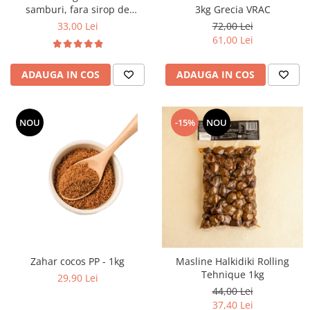
samburi, fara sirop de
3kg Grecia VRAC
glucoza 5 kg VRAC
33,00 Lei
72,00 Lei
61,00 Lei
ADAUGA IN COS
ADAUGA IN COS
NOU
-15%
NOU
Zahar cocos PP - 1kg
Masline Halkidiki Rolling
Tehnique 1kg
29,90 Lei
44,00 Lei
37,40 Lei