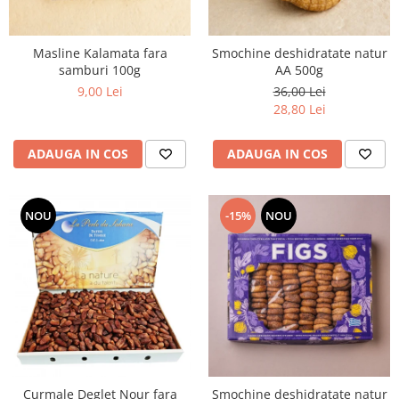
Masline Kalamata fara
Smochine deshidratate natur
samburi 100g
AA 500g
9,00 Lei
36,00 Lei
28,80 Lei
ADAUGA IN COS
ADAUGA IN COS
NOU
-15%
NOU
Curmale Deglet Nour fara
Smochine deshidratate natur