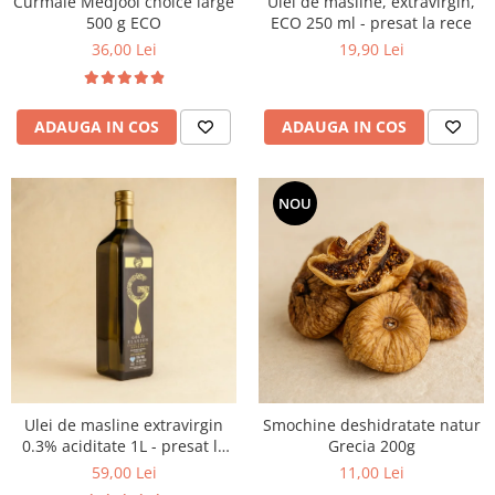
Curmale Medjool choice large
Ulei de masline, extravirgin,
500 g ECO
ECO 250 ml - presat la rece
36,00 Lei
19,90 Lei
ADAUGA IN COS
ADAUGA IN COS
NOU
Ulei de masline extravirgin
Smochine deshidratate natur
0.3% aciditate 1L - presat la
Grecia 200g
rece
59,00 Lei
11,00 Lei