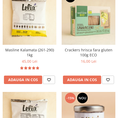
Masline Kalamata (261-290)
Crackers hrisca fara gluten
1kg
100g ECO
45,00 Lei
16,00 Lei
ADAUGA IN COS
ADAUGA IN COS
-15%
NOU