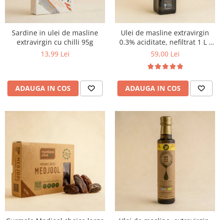
Sardine in ulei de masline
Ulei de masline extravirgin
extravirgin cu chilli 95g
0.3% aciditate, nefiltrat 1 L -
presat la rece
13,99 Lei
59,00 Lei
ADAUGA IN COS
ADAUGA IN COS