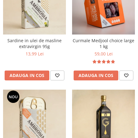
PASTE
CREME ȘI PASTE TARTINABILE
CONDIMENTE
CEAIURI GRECEȘTI
CIOCOLATĂ ȘI CACAO
Sardine in ulei de masline
Curmale Medjool choice large
HEALTHY SNACKS
extravirgin 95g
1 kg
SUPERALIMENTE
13,99 Lei
59,00 Lei
LACTATE
BACANIE
ADAUGA IN COS
ADAUGA IN COS
PRODUSE ECO / ORGANICE
PRODUSE ROMÂNEȘTI
COSMETICE
NOU
REMEDII NATURISTE
TOATE PRODUSELE