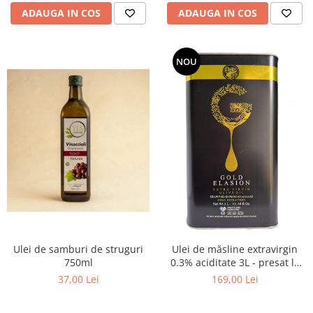
ADAUGA IN COS
ADAUGA IN COS
NOU
Ulei de samburi de struguri
Ulei de măsline extravirgin
750ml
0.3% aciditate 3L - presat la
rece
37,00 Lei
169,00 Lei