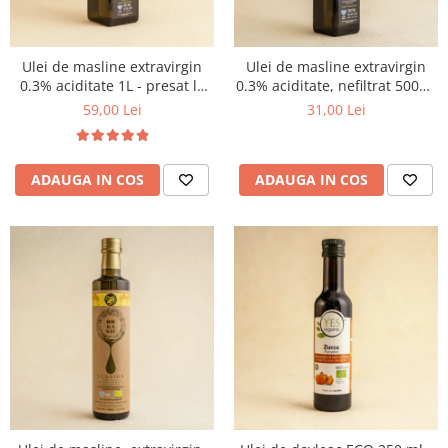
Ulei de masline extravirgin
Ulei de masline extravirgin
0.3% aciditate 1L - presat la
0.3% aciditate, nefiltrat 500ml
rece
- presat la rece
59,00 Lei
31,00 Lei
ADAUGA IN COS
ADAUGA IN COS