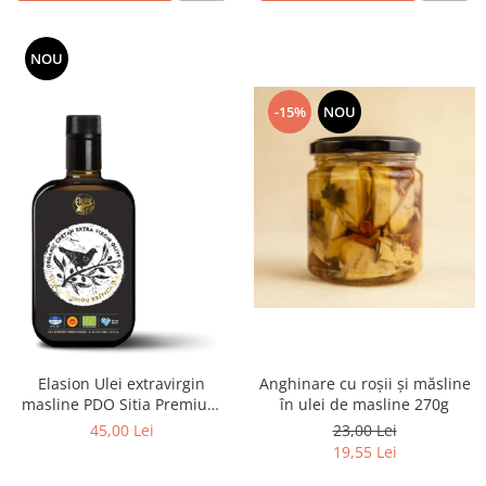
NOU
-15%
NOU
Elasion Ulei extravirgin
Anghinare cu roșii și măsline
masline PDO Sitia Premium
în ulei de masline 270g
500ml ECO
45,00 Lei
23,00 Lei
19,55 Lei