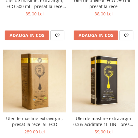
Ulei de masline, extravirgin,
Ulei de dovleac ECO 250 ml -
ECO 500 ml - presat la rece
presat la rece
RECOLTA NOUA
35,00 Lei
38,00 Lei
ADAUGA IN COS
ADAUGA IN COS
Ulei de masline extravirgin,
Ulei de masline extravirgin
presat la rece, 5L ECO
0.3% aciditate 1L TIN - presat
la rece
289,00 Lei
59,90 Lei