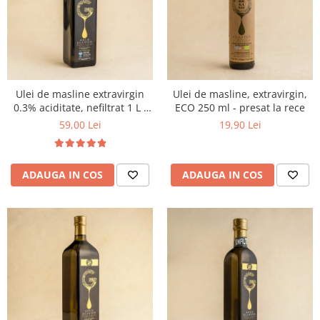
PASTE
CREME ȘI PASTE TARTINABILE
CONDIMENTE
CEAIURI GRECEȘTI
CIOCOLATĂ ȘI CACAO
Ulei de masline extravirgin
Ulei de masline, extravirgin,
HEALTHY SNACKS
0.3% aciditate, nefiltrat 1 L -
ECO 250 ml - presat la rece
SUPERALIMENTE
presat la rece
59,00 Lei
19,90 Lei
LACTATE
BACANIE
ADAUGA IN COS
ADAUGA IN COS
PRODUSE ECO / ORGANICE
PRODUSE ROMÂNEȘTI
COSMETICE
REMEDII NATURISTE
TOATE PRODUSELE