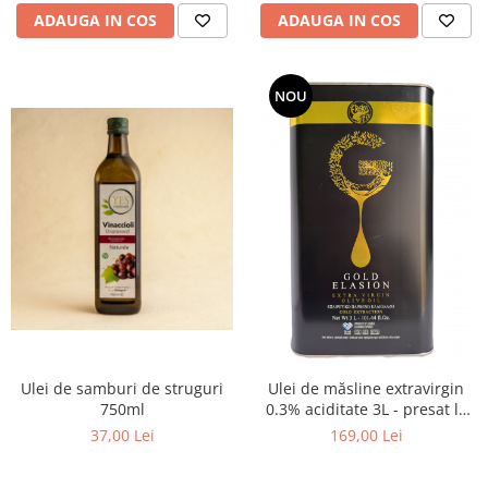
ADAUGA IN COS
ADAUGA IN COS
NOU
Ulei de samburi de struguri
Ulei de măsline extravirgin
750ml
0.3% aciditate 3L - presat la
rece
37,00 Lei
169,00 Lei