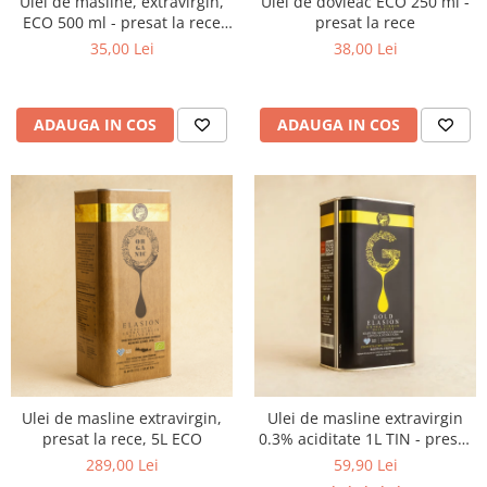
Ulei de masline, extravirgin,
Ulei de dovleac ECO 250 ml -
ECO 500 ml - presat la rece
presat la rece
RECOLTA NOUA
35,00 Lei
38,00 Lei
ADAUGA IN COS
ADAUGA IN COS
Ulei de masline extravirgin,
Ulei de masline extravirgin
presat la rece, 5L ECO
0.3% aciditate 1L TIN - presat
la rece
289,00 Lei
59,90 Lei