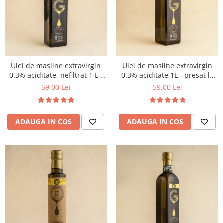
PASTE
CREME ȘI PASTE TARTINABILE
CONDIMENTE
CEAIURI GRECEȘTI
CIOCOLATĂ ȘI CACAO
Ulei de masline extravirgin
Ulei de masline extravirgin
HEALTHY SNACKS
0.3% aciditate, nefiltrat 1 L -
0.3% aciditate 1L - presat la
SUPERALIMENTE
presat la rece
rece
59,00 Lei
59,00 Lei
LACTATE
BACANIE
ADAUGA IN COS
ADAUGA IN COS
PRODUSE ECO / ORGANICE
PRODUSE ROMÂNEȘTI
COSMETICE
REMEDII NATURISTE
TOATE PRODUSELE