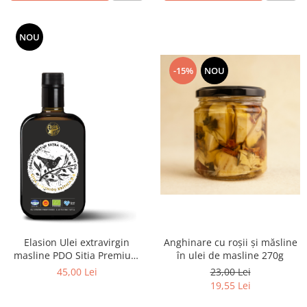
NOU
-15%
NOU
Elasion Ulei extravirgin
Anghinare cu roșii și măsline
masline PDO Sitia Premium
în ulei de masline 270g
500ml ECO
45,00 Lei
23,00 Lei
19,55 Lei