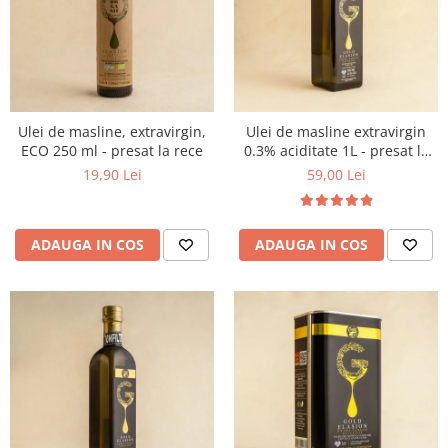
PASTE
CREME ȘI PASTE TARTINABILE
CONDIMENTE
CEAIURI GRECEȘTI
CIOCOLATĂ ȘI CACAO
Ulei de masline, extravirgin,
Ulei de masline extravirgin
HEALTHY SNACKS
ECO 250 ml - presat la rece
0.3% aciditate 1L - presat la
SUPERALIMENTE
rece
19,90 Lei
59,00 Lei
LACTATE
BACANIE
ADAUGA IN COS
ADAUGA IN COS
PRODUSE ECO / ORGANICE
PRODUSE ROMÂNEȘTI
COSMETICE
REMEDII NATURISTE
TOATE PRODUSELE