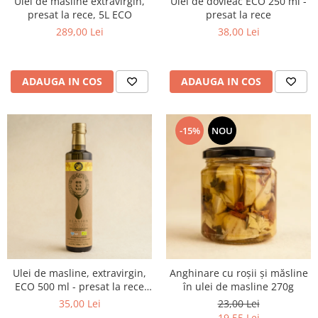
Ulei de masline extravirgin,
Ulei de dovleac ECO 250 ml -
presat la rece, 5L ECO
presat la rece
289,00 Lei
38,00 Lei
ADAUGA IN COS
ADAUGA IN COS
-15%
NOU
Ulei de masline, extravirgin,
Anghinare cu roșii și măsline
ECO 500 ml - presat la rece
în ulei de masline 270g
RECOLTA NOUA
35,00 Lei
23,00 Lei
19,55 Lei