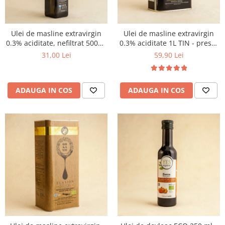
Ulei de masline extravirgin
Ulei de masline extravirgin
0.3% aciditate, nefiltrat 500ml
0.3% aciditate 1L TIN - presat
- presat la rece
la rece
31,00 Lei
59,90 Lei
ADAUGA IN COS
ADAUGA IN COS