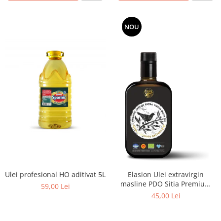
NOU
Ulei profesional HO aditivat 5L
Elasion Ulei extravirgin
masline PDO Sitia Premium
59,00 Lei
500ml ECO
45,00 Lei