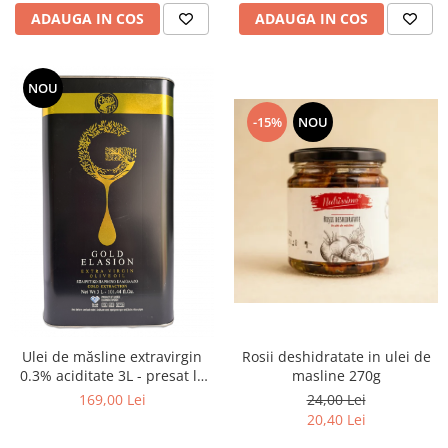
ADAUGA IN COS
ADAUGA IN COS
NOU
-15%
NOU
Rosii deshidratate in ulei de
Ulei de măsline extravirgin
masline 270g
0.3% aciditate 3L - presat la
rece
24,00 Lei
169,00 Lei
20,40 Lei