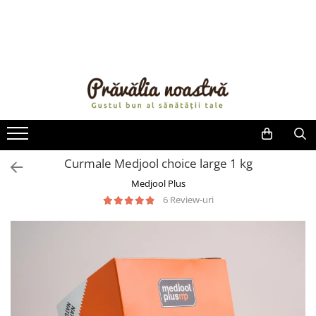
PRODUSE
NOUTĂȚI
ALIMENTE
ULEIURI ȘI UNTURI
MĂSLINE
NUCI ȘI SEMINȚE
Curmale Medjool choice large 1 kg
FRUCTE DESHIDRATATE
Medjool Plus
ÎNDULCITORI NATURALI / MIERE
6 Review-uri
FRUCTE LA CONSERVĂ
OȚETURI ȘI SOSURI
SOSURI
FĂINĂ FĂRĂ GLUTEN
BĂUTURI / LAPTE VEGETAL
OREZ ȘI CEREALE