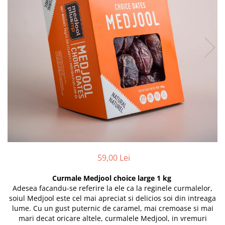
PASTE
CREME ȘI PASTE TARTINABILE
CONDIMENTE
CEAIURI GRECEȘTI
CIOCOLATĂ ȘI CACAO
HEALTHY SNACKS
SUPERALIMENTE
LACTATE
BACANIE
PRODUSE ECO / ORGANICE
PRODUSE ROMÂNEȘTI
COSMETICE
59,00 Lei
REMEDII NATURISTE
Curmale Medjool choice large 1 kg
TOATE PRODUSELE
Adesea facandu-se referire la ele ca la reginele curmalelor,
soiul Medjool este cel mai apreciat si delicios soi din intreaga
lume. Cu un gust puternic de caramel, mai cremoase si mai
mari decat oricare altele, curmalele Medjool, in vremuri