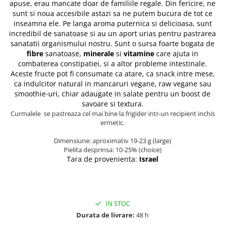
apuse, erau mancate doar de familiile regale. Din fericire, ne
sunt si noua accesibile astazi sa ne putem bucura de tot ce
inseamna ele. Pe langa aroma puternica si delicioasa, sunt
incredibil de sanatoase si au un aport urias pentru pastrarea
sanatatii organismului nostru. Sunt o sursa foarte bogata de
fibre
sanatoase,
minerale
si
vitamine
care ajuta in
combaterea constipatiei, si a altor probleme intestinale.
Aceste fructe pot fi consumate ca atare, ca snack intre mese,
ca indulcitor natural in mancaruri vegane, raw vegane sau
smoothie-uri, chiar adaugate in salate pentru un boost de
savoare si textura.
Curmalele se pastreaza cel mai bine la frigider intr-un recipient inchis
ermetic.
Dimensiune: aproximativ 19-23 g (large)
Pielita desprinsa: 10-25% (choice)
Tara de provenienta:
Israel
IN STOC
Durata de livrare:
48 h