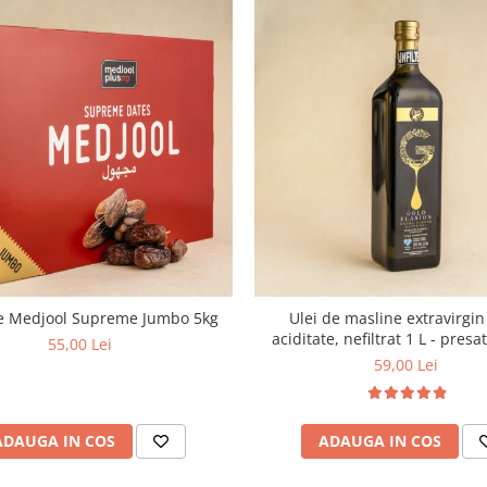
e Medjool Supreme Jumbo 5kg
Ulei de masline extravirgi
aciditate, nefiltrat 1 L - presa
55,00 Lei
59,00 Lei
ADAUGA IN COS
ADAUGA IN COS