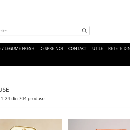
 / LEGUME FRESH
DESPRE NOI
CONTACT
UTILE
RETETE DI
USE
1-
24
din
704
produse