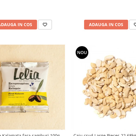
ADAUGA IN COS
ADAUGA IN COS
NOU
e Kalamata fara samburi 100g
Caju crud Large Pieces 22.68kg