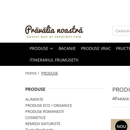
PRODUSE
NOUTĂȚI
ALIMENTE
PRODUSE
BACANIE
PRODUSE VRAC
FRUCTE
ULEIURI ȘI UNTURI
MĂSLINE
ITINERARIUL FRUMUSETII
NUCI ȘI SEMINȚE
FRUCTE DESHIDRATATE
Home /
PRODUSE
ÎNDULCITORI NATURALI / MIERE
FRUCTE LA CONSERVĂ
PROD
PRODUSE
OȚETURI ȘI SOSURI
Afiseaza:
ALIMENTE
SOSURI
PRODUSE ECO / ORGANICE
FĂINĂ FĂRĂ GLUTEN
PRODUSE ROMANESTI
BĂUTURI / LAPTE VEGETAL
COSMETICE
REMEDII NATURISTE
OREZ ȘI CEREALE
NOU
Toate Produsele