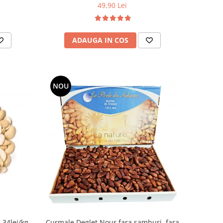
49,90 Lei
ADAUGA IN COS
NOU
 34lei/kg
Curmale Deglet Nour fara samburi, fara