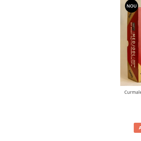
NOU
Curmal