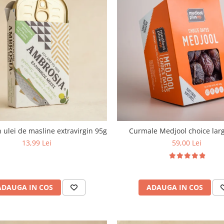
n ulei de masline extravirgin 95g
Curmale Medjool choice larg
13,99 Lei
59,00 Lei
ADAUGA IN COS
ADAUGA IN COS