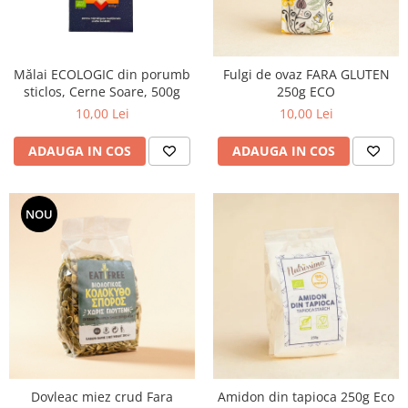
PASTE
CREME ȘI PASTE TARTINABILE
CONDIMENTE
Mălai ECOLOGIC din porumb
Fulgi de ovaz FARA GLUTEN
CEAIURI GRECEȘTI
sticlos, Cerne Soare, 500g
250g ECO
CIOCOLATĂ ȘI CACAO
10,00 Lei
10,00 Lei
HEALTHY SNACKS
SUPERALIMENTE
ADAUGA IN COS
ADAUGA IN COS
LACTATE
BACANIE
NOU
PRODUSE ECO / ORGANICE
PRODUSE ROMÂNEȘTI
COSMETICE
REMEDII NATURISTE
TOATE PRODUSELE
Dovleac miez crud Fara
Amidon din tapioca 250g Eco