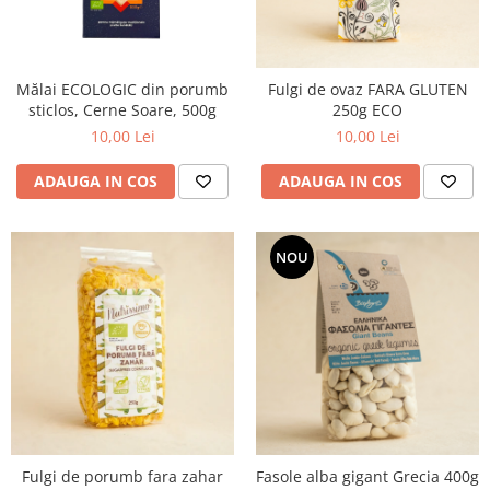
PASTE
CREME ȘI PASTE TARTINABILE
CONDIMENTE
Mălai ECOLOGIC din porumb
Fulgi de ovaz FARA GLUTEN
CEAIURI GRECEȘTI
sticlos, Cerne Soare, 500g
250g ECO
CIOCOLATĂ ȘI CACAO
10,00 Lei
10,00 Lei
HEALTHY SNACKS
SUPERALIMENTE
ADAUGA IN COS
ADAUGA IN COS
LACTATE
BACANIE
NOU
PRODUSE ECO / ORGANICE
PRODUSE ROMÂNEȘTI
COSMETICE
REMEDII NATURISTE
TOATE PRODUSELE
Fulgi de porumb fara zahar
Fasole alba gigant Grecia 400g