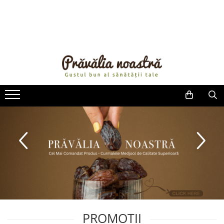
PRODUSE
NOUTĂȚI
ALIMENTE
ULEIURI ȘI UNTURI
MĂSLINE
NUCI ȘI SEMINȚE
FRUCTE DESHIDRATATE
ÎNDULCITORI NATURALI / MIERE
FRUCTE LA CONSERVĂ
OȚETURI ȘI SOSURI
SOSURI
FĂINĂ FĂRĂ GLUTEN
BĂUTURI / LAPTE VEGETAL
PROMOTII
OREZ ȘI CEREALE