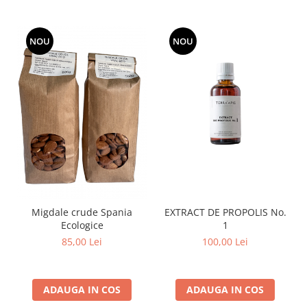
PASTE
CREME ȘI PASTE TARTINABILE
CONDIMENTE
NOU
NOU
CEAIURI GRECEȘTI
CIOCOLATĂ ȘI CACAO
HEALTHY SNACKS
SUPERALIMENTE
LACTATE
BACANIE
PRODUSE ECO / ORGANICE
PRODUSE ROMÂNEȘTI
COSMETICE
Migdale crude Spania
EXTRACT DE PROPOLIS No.
Ecologice
1
REMEDII NATURISTE
85,00 Lei
100,00 Lei
TOATE PRODUSELE
ADAUGA IN COS
ADAUGA IN COS