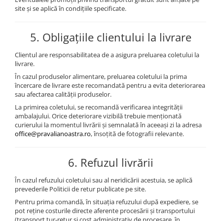
site și se aplică în condițiile specificate.
5. Obligațiile clientului la livrare
Clientul are responsabilitatea de a asigura preluarea coletului la
livrare.
În cazul produselor alimentare, preluarea coletului la prima
încercare de livrare este recomandată pentru a evita deteriorarea
sau afectarea calității produselor.
La primirea coletului, se recomandă verificarea integrității
ambalajului. Orice deteriorare vizibilă trebuie menționată
curierului la momentul livrării și semnalată în aceeași zi la adresa
office@pravalianoastra.ro
, însoțită de fotografii relevante.
6. Refuzul livrării
În cazul refuzului coletului sau al neridicării acestuia, se aplică
prevederile Politicii de retur publicate pe site.
Pentru prima comandă, în situația refuzului după expediere, se
pot reține costurile directe aferente procesării și transportului
(transport tur-retur și cost administrativ de procesare, în