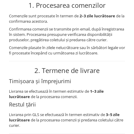
PASTE
1. Procesarea comenzilor
CREME ȘI PASTE TARTINABILE
Comenzile sunt procesate în termen de
2–3 zile lucrătoare
de la
CONDIMENTE
confirmarea acestora.
CEAIURI GRECEȘTI
Confirmarea comenzii se transmite prin email, după înregistrarea
CIOCOLATĂ ȘI CACAO
în sistem. Procesarea presupune verificarea disponibilității
produselor, pregătirea coletului și predarea către curier.
HEALTHY SNACKS
Comenzile plasate în zilele nelucrătoare sau în sărbători legale vor
SUPERALIMENTE
fi procesate începând cu următoarea zi lucrătoare.
LACTATE
BACANIE
2. Termene de livrare
PRODUSE ECO / ORGANICE
Timișoara și împrejurimi
PRODUSE ROMÂNEȘTI
Livrarea se efectuează în termen estimativ de
1–3 zile
COSMETICE
lucrătoare
de la procesarea comenzii.
REMEDII NATURISTE
Restul țării
TOATE PRODUSELE
Livrarea prin GLS se efectuează în termen estimativ de
3–5 zile
lucrătoare
de la procesarea comenzii și predarea coletului către
curier.