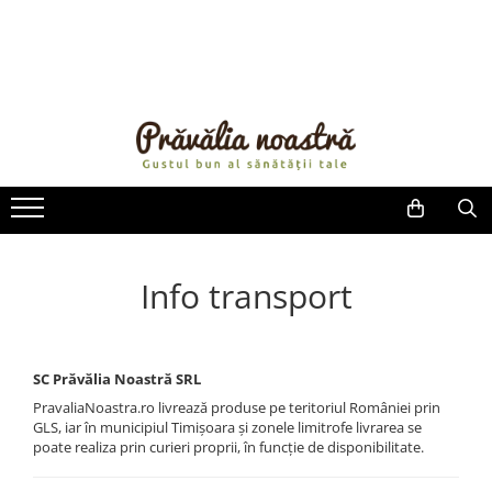
PRODUSE
NOUTĂȚI
ALIMENTE
ULEIURI ȘI UNTURI
MĂSLINE
NUCI ȘI SEMINȚE
FRUCTE DESHIDRATATE
Info transport
ÎNDULCITORI NATURALI / MIERE
FRUCTE LA CONSERVĂ
OȚETURI ȘI SOSURI
SC Prăvălia Noastră SRL
SOSURI
PravaliaNoastra.ro livrează produse pe teritoriul României prin
FĂINĂ FĂRĂ GLUTEN
GLS, iar în municipiul Timișoara și zonele limitrofe livrarea se
BĂUTURI / LAPTE VEGETAL
poate realiza prin curieri proprii, în funcție de disponibilitate.
OREZ ȘI CEREALE