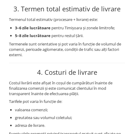
3. Termen total estimativ de livrare
Termenul total estimativ (procesare + livrare) este:
3–6 zile lucrătoare
pentru Timișoara și zonele limitrofe;
5–8 zile lucrătoare
pentru restul țării.
Termenele sunt orientative și pot varia în funcție de volumul de
comenzi, perioade aglomerate, condiții de trafic sau alți factori
externi.
4. Costuri de livrare
Costul livrării este afișat în coșul de cumpărături înainte de
finalizarea comenzii și este comunicat clientului în mod
transparent înainte de efectuarea plății.
Tarifele pot varia în funcție de:
valoarea comenzii;
greutatea sau volumul coletului;
adresa de livrare.
Eventualele promoții privind transportul gratuit sunt afișate pe