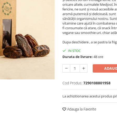
oricare altele, curmalele Medjool, î
fericire, ne sunt și nouă accesibile
aromă puternică și delicioasă, sunt
sănătății organismului nostru. Sunt
vitamine care ajută în combaterea co
fi consumate că atare, că snack înt
vegane sau smoothie-uri, chiar adău
Dupa deschidere , a se pastra la frig
IN STOC
Durata de livrare:
48 ore
ADAUG
Cod Produs:
7290108801958
La achizitionarea acestui produs pr
Adauga la Favorite