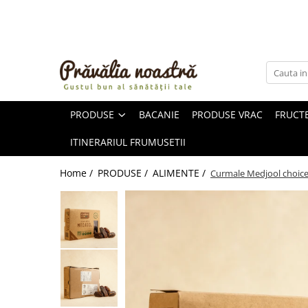
PRODUSE
NOUTĂȚI
ALIMENTE
PRODUSE
BACANIE
PRODUSE VRAC
FRUCTE
ULEIURI ȘI UNTURI
MĂSLINE
ITINERARIUL FRUMUSETII
NUCI ȘI SEMINȚE
FRUCTE DESHIDRATATE
Home /
PRODUSE /
ALIMENTE /
Curmale Medjool choice
ÎNDULCITORI NATURALI / MIERE
FRUCTE LA CONSERVĂ
OȚETURI ȘI SOSURI
SOSURI
FĂINĂ FĂRĂ GLUTEN
BĂUTURI / LAPTE VEGETAL
OREZ ȘI CEREALE