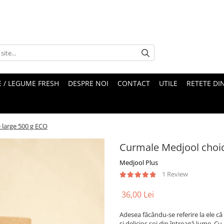
 / LEGUME FRESH
DESPRE NOI
CONTACT
UTILE
RETETE DI
 large 500 g ECO
Curmale Medjool choic
Medjool Plus
1 Review
36,00 Lei
Adesea făcându-se referire la ele că
și delicios soi din întreagă lume. 