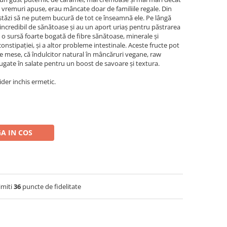
n vremuri apuse, erau mâncate doar de familiile regale. Din
 astăzi să ne putem bucură de tot ce înseamnă ele. Pe lângă
 incredibil de sănătoase și au un aport uriaș pentru păstrarea
 o sursă foarte bogată de fibre sănătoase, minerale și
nstipației, și a altor probleme intestinale. Aceste fructe pot
re mese, că îndulcitor natural în mâncăruri vegane, raw
gate în salate pentru un boost de savoare și textura.
ider inchis ermetic.
A IN COS
imiti
36
puncte de fidelitate