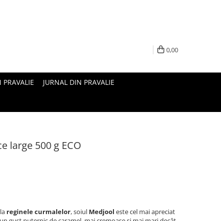
0,00
N PRAVALIE
JURNAL DIN PRAVALIE
e large 500 g ECO
 la
reginele curmalelor
, soiul
Medjool
este cel mai apreciat
Cu un gust puternic de caramel, mai cremoase și mai mari decât