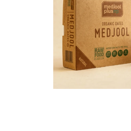
PASTE
CREME ȘI PASTE TARTINABILE
CONDIMENTE
CEAIURI GRECEȘTI
CIOCOLATĂ ȘI CACAO
HEALTHY SNACKS
SUPERALIMENTE
LACTATE
BACANIE
PRODUSE ECO / ORGANICE
PRODUSE ROMÂNEȘTI
COSMETICE
REMEDII NATURISTE
TOATE PRODUSELE