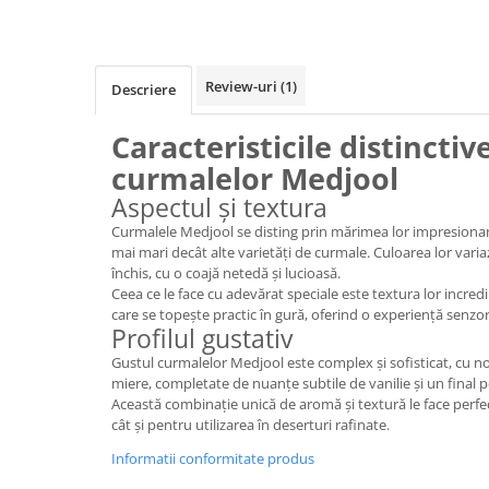
Review-uri
(1)
Descriere
Caracteristicile distinctiv
curmalelor Medjool
Aspectul și textura
Curmalele Medjool se disting prin mărimea lor impresionantă
mai mari decât alte varietăți de curmale. Culoarea lor vari
închis, cu o coajă netedă și lucioasă.
Ceea ce le face cu adevărat speciale este textura lor incredi
care se topește practic în gură, oferind o experiență senzor
Profilul gustativ
Gustul curmalelor Medjool este complex și sofisticat, cu 
miere, completate de nuanțe subtile de vanilie și un final 
Această combinație unică de aromă și textură le face perfe
cât și pentru utilizarea în deserturi rafinate.
Informatii conformitate produs