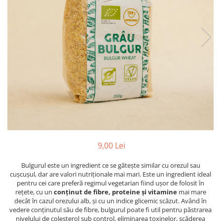
PASTE
CREME ȘI PASTE TARTINABILE
CONDIMENTE
CEAIURI GRECEȘTI
CIOCOLATĂ ȘI CACAO
HEALTHY SNACKS
SUPERALIMENTE
LACTATE
BACANIE
PRODUSE ECO / ORGANICE
PRODUSE ROMÂNEȘTI
9,00 Lei
COSMETICE
Bulgurul este un ingredient ce se gătește similar cu orezul sau
REMEDII NATURISTE
cușcușul, dar are valori nutriționale mai mari. Este un ingredient ideal
TOATE PRODUSELE
pentru cei care preferă regimul vegetarian fiind ușor de folosit în
rețete, cu un
conținut de fibre, proteine și vitamine
mai mare
decât în cazul orezului alb, și cu un indice glicemic scăzut. Având în
vedere conținutul său de fibre, bulgurul poate fi util pentru păstrarea
nivelului de colesterol sub control, eliminarea toxinelor, scăderea