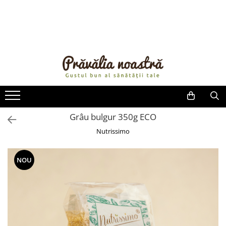
PRODUSE
NOUTĂȚI
ALIMENTE
ULEIURI ȘI UNTURI
MĂSLINE
NUCI ȘI SEMINȚE
Grâu bulgur 350g ECO
FRUCTE DESHIDRATATE
Nutrissimo
ÎNDULCITORI NATURALI / MIERE
FRUCTE LA CONSERVĂ
NOU
OȚETURI ȘI SOSURI
SOSURI
FĂINĂ FĂRĂ GLUTEN
BĂUTURI / LAPTE VEGETAL
OREZ ȘI CEREALE