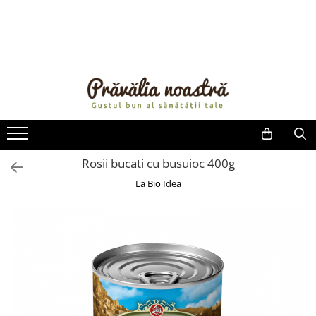
PRODUSE
NOUTĂȚI
ALIMENTE
ULEIURI ȘI UNTURI
MĂSLINE
NUCI ȘI SEMINȚE
Rosii bucati cu busuioc 400g
FRUCTE DESHIDRATATE
La Bio Idea
ÎNDULCITORI NATURALI / MIERE
FRUCTE LA CONSERVĂ
OȚETURI ȘI SOSURI
SOSURI
FĂINĂ FĂRĂ GLUTEN
BĂUTURI / LAPTE VEGETAL
OREZ ȘI CEREALE