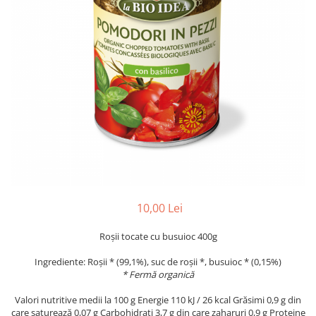
PASTE
CREME ȘI PASTE TARTINABILE
CONDIMENTE
CEAIURI GRECEȘTI
CIOCOLATĂ ȘI CACAO
HEALTHY SNACKS
SUPERALIMENTE
LACTATE
BACANIE
PRODUSE ECO / ORGANICE
PRODUSE ROMÂNEȘTI
10,00 Lei
COSMETICE
Roșii tocate cu busuioc 400g
REMEDII NATURISTE
TOATE PRODUSELE
Ingrediente: Roșii * (99,1%), suc de roșii *, busuioc * (0,15%)
* Fermă organică
Valori nutritive medii la 100 g Energie 110 kJ / 26 kcal Grăsimi 0,9 g din
care saturează 0,07 g Carbohidrați 3,7 g din care zaharuri 0,9 g Proteine