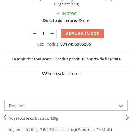
1,3 g Sare 0,1 g
IN STOC
Durata de livrare:
48 ore
ADAUGA IN COS
Cod Produs:
8717496906205
La achizitionarea acestui produs primiti
10
puncte de fidelitate
Adauga la Favorite
Descriere
Roșii tocate cu busuioc 400g
Ingrediente: Roșii * (99,1%), suc de roșii *, busuioc * (0,15%)