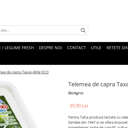
 / LEGUME FRESH
DESPRE NOI
CONTACT
UTILE
RETETE DI
mea de capra Taxas 400g ECO
Telemea de capra Tax
BioAgros
39,90 Lei
Ferma Taha produce lactate cu cele
familiei din 1947 si ne ofera branzet
Ingrediente: lapte de capră*, cultura