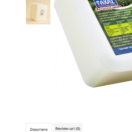
PASTE
CREME ȘI PASTE TARTINABILE
CONDIMENTE
CEAIURI GRECEȘTI
CIOCOLATĂ ȘI CACAO
HEALTHY SNACKS
SUPERALIMENTE
LACTATE
BACANIE
PRODUSE ECO / ORGANICE
PRODUSE ROMÂNEȘTI
COSMETICE
REMEDII NATURISTE
TOATE PRODUSELE
Review-uri
(0)
Descriere