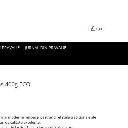
0,00
N PRAVALIE
JURNAL DIN PRAVALIE
as 400g ECO
 mai moderne mijloace, pastrand retetele traditionale ale
uri de calitate excelenta.
 de acid lactic, cheag, clorura de calciu, sare.