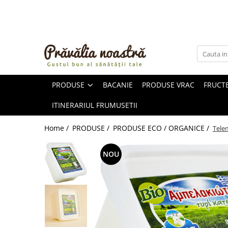
PRODUSE
NOUTĂȚI
ALIMENTE
PRODUSE
BACANIE
PRODUSE VRAC
FRUCTE
ULEIURI ȘI UNTURI
MĂSLINE
ITINERARIUL FRUMUSETII
NUCI ȘI SEMINȚE
FRUCTE DESHIDRATATE
Home /
PRODUSE /
PRODUSE ECO / ORGANICE /
Tele
ÎNDULCITORI NATURALI / MIERE
FRUCTE LA CONSERVĂ
NOU
OȚETURI ȘI SOSURI
SOSURI
FĂINĂ FĂRĂ GLUTEN
BĂUTURI / LAPTE VEGETAL
OREZ ȘI CEREALE