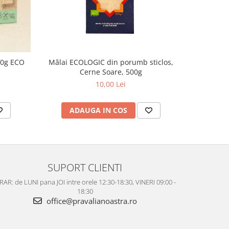
00g ECO
Mălai ECOLOGIC din porumb sticlos,
Bran
Cerne Soare, 500g
10,00 Lei
ADAUGA IN COS
AD
SUPORT CLIENTI
AR: de LUNI pana JOI intre orele 12:30-18:30, VINERI 09:00 -
18:30
office@pravalianoastra.ro