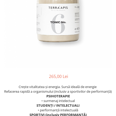
PASTE
CREME ȘI PASTE TARTINABILE
CONDIMENTE
CEAIURI GRECEȘTI
CIOCOLATĂ ȘI CACAO
HEALTHY SNACKS
SUPERALIMENTE
LACTATE
BACANIE
PRODUSE ECO / ORGANICE
PRODUSE ROMÂNEȘTI
265,00 Lei
COSMETICE
Crește vitalitatea și energia. Sursă ideală de energie
REMEDII NATURISTE
Refacerea rapidă a organismului (inclusiv a sportivilor de performanță)
TOATE PRODUSELE
PSIHOTERAPIE
• surmenaj intelectual
STUDENȚI / INTELECTUALI
• performanță intelectuală
SPORTIVI (inclusiv PERFORMANȚĂ)