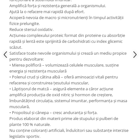
Amplifică forța și rezistența generală a organismului.
Ajută la o refacere mai rapidă după efort.
Acoperă nevoia de macro și micronutrienți în timpul activității
fizice prelungite.
Reduce stersul oxidativ.
Acţiunea complexului proteic format din proteine cu absorbţie
rapidă şi lentă este sprijinită de carbohidrati cu index glicemic
scăzut.
Satisface toate nevoile organismului și crează un mediu propice
pentru dezvoltare:
• Mierea polifloră – volumizează celulele musculare, susţine
energia şi rezistenţa musculară
• Polenul crud și cătina albă – oferă aminoacizi vitali pentru
refacerea şi construirea ţesutului muscular,
• Lăptișorul de matcă – asigură elemente a căror acţiune
amplifică producţia de oxid nitric şi hormon de creştere,
îmbunătăţind circulaţia, sistemul imunitar, performanţa şi masa
musculară,
• Propolisul și cânepa – cresc anduranţa şi forţa.
Produs elaborat din materii prime ale stupului și pulberi de
plante 100 % naturale.
Nu conține coloranți artificiali, îndulcitori sau substanțe interzise
legislativ sportiv.