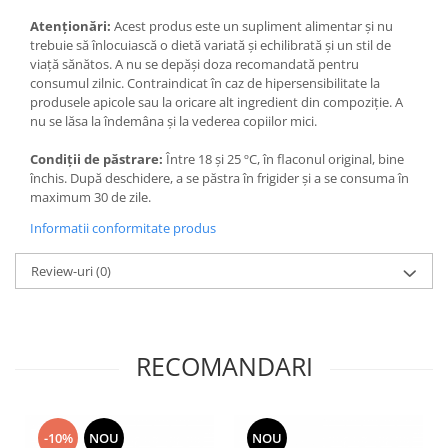
Atenționări:
Acest produs este un supliment alimentar și nu
trebuie să înlocuiască o dietă variată și echilibrată și un stil de
viață sănătos. A nu se depăși doza recomandată pentru
consumul zilnic. Contraindicat în caz de hipersensibilitate la
produsele apicole sau la oricare alt ingredient din compoziție. A
nu se lăsa la îndemâna și la vederea copiilor mici.
Condiții de păstrare:
Între 18 și 25 ºC, în flaconul original, bine
închis. După deschidere, a se păstra în frigider și a se consuma în
maximum 30 de zile.
Informatii conformitate produs
Review-uri
(0)
RECOMANDARI
-10%
NOU
NOU