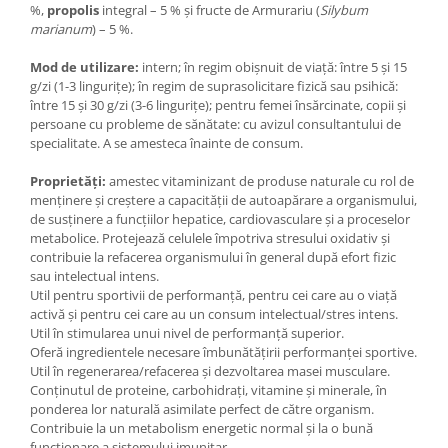
%,
propolis
integral – 5 % și fructe de Armurariu (
Silybum
marianum
) – 5 %.
Mod de utilizare:
intern; în regim obișnuit de viață: între 5 și 15
g/zi (1-3 lingurițe); în regim de suprasolicitare fizică sau psihică:
între 15 și 30 g/zi (3-6 lingurițe); pentru femei însărcinate, copii și
persoane cu probleme de sănătate: cu avizul consultantului de
specialitate. A se amesteca înainte de consum.
Proprietăți:
amestec vitaminizant de produse naturale cu rol de
menținere și creștere a capacității de autoapărare a organismului,
de susținere a funcțiilor hepatice, cardiovasculare și a proceselor
metabolice. Protejează celulele împotriva stresului oxidativ și
contribuie la refacerea organismului în general după efort fizic
sau intelectual intens.
Util pentru sportivii de performanță, pentru cei care au o viață
activă și pentru cei care au un consum intelectual/stres intens.
Util în stimularea unui nivel de performanţă superior.
Oferă ingredientele necesare îmbunătăţirii performanţei sportive.
Util în regenerarea/refacerea şi dezvoltarea masei musculare.
Conținutul de proteine, carbohidrați, vitamine și minerale, în
ponderea lor naturală asimilate perfect de către organism.
Contribuie la un metabolism energetic normal și la o bună
funcționare a sistemului imunitar.