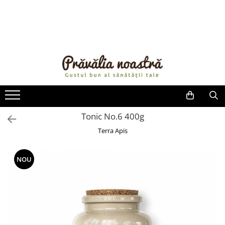
PRODUSE
NOUTĂȚI
ALIMENTE
ULEIURI ȘI UNTURI
MĂSLINE
NUCI ȘI SEMINȚE
Tonic No.6 400g
FRUCTE DESHIDRATATE
Terra Apis
ÎNDULCITORI NATURALI / MIERE
FRUCTE LA CONSERVĂ
NOU
OȚETURI ȘI SOSURI
SOSURI
FĂINĂ FĂRĂ GLUTEN
BĂUTURI / LAPTE VEGETAL
OREZ ȘI CEREALE