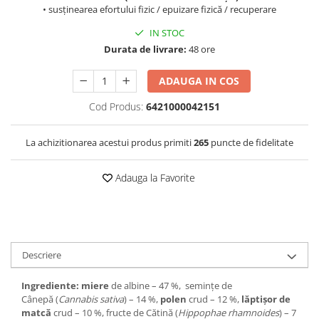
• susținearea efortului fizic / epuizare fizică / recuperare
IN STOC
Durata de livrare:
48 ore
ADAUGA IN COS
Cod Produs:
6421000042151
La achizitionarea acestui produs primiti
265
puncte de fidelitate
Adauga la Favorite
Descriere
Ingrediente:
miere
de albine – 47 %, semințe de
Cânepă (
Cannabis sativa
) – 14 %,
polen
crud – 12 %,
lăptișor de
matcă
crud – 10 %, fructe de Cătină (
Hippophae rhamnoides
) – 7