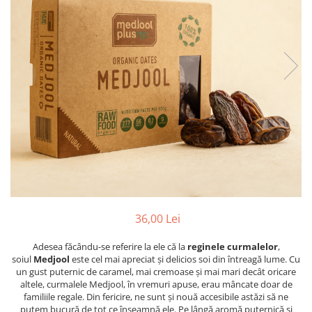
PASTE
CREME ȘI PASTE TARTINABILE
CONDIMENTE
CEAIURI GRECEȘTI
CIOCOLATĂ ȘI CACAO
HEALTHY SNACKS
SUPERALIMENTE
LACTATE
BACANIE
PRODUSE ECO / ORGANICE
PRODUSE ROMÂNEȘTI
COSMETICE
36,00 Lei
REMEDII NATURISTE
Adesea făcându-se referire la ele că la
reginele curmalelor
,
TOATE PRODUSELE
soiul
Medjool
este cel mai apreciat și delicios soi din întreagă lume. Cu
un gust puternic de caramel, mai cremoase și mai mari decât oricare
altele, curmalele Medjool, în vremuri apuse, erau mâncate doar de
familiile regale. Din fericire, ne sunt și nouă accesibile astăzi să ne
putem bucură de tot ce înseamnă ele. Pe lângă aromă puternică și