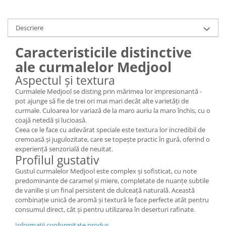
Descriere
Caracteristicile distinctive
ale curmalelor Medjool
Aspectul și textura
Curmalele Medjool se disting prin mărimea lor impresionantă -
pot ajunge să fie de trei ori mai mari decât alte varietăți de
curmale. Culoarea lor variază de la maro auriu la maro închis, cu o
coajă netedă și lucioasă.
Ceea ce le face cu adevărat speciale este textura lor incredibil de
cremoasă și jugulozitate, care se topește practic în gură, oferind o
experiență senzorială de neuitat.
Profilul gustativ
Gustul curmalelor Medjool este complex și sofisticat, cu note
predominante de caramel și miere, completate de nuanțe subtile
de vanilie și un final persistent de dulceață naturală. Această
combinație unică de aromă și textură le face perfecte atât pentru
consumul direct, cât și pentru utilizarea în deserturi rafinate.
Informatii conformitate produs