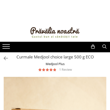
PRODUSE
NOUTĂȚI
ALIMENTE
ULEIURI ȘI UNTURI
MĂSLINE
NUCI ȘI SEMINȚE
Curmale Medjool choice large 500 g ECO
FRUCTE DESHIDRATATE
Medjool Plus
ÎNDULCITORI NATURALI / MIERE
1 Review
FRUCTE LA CONSERVĂ
OȚETURI ȘI SOSURI
SOSURI
FĂINĂ FĂRĂ GLUTEN
BĂUTURI / LAPTE VEGETAL
OREZ ȘI CEREALE