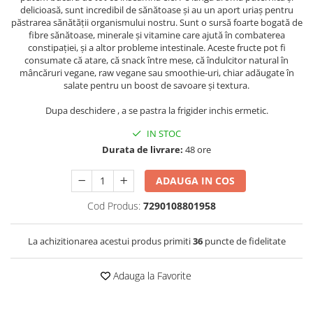
delicioasă, sunt incredibil de sănătoase și au un aport uriaș pentru
păstrarea sănătății organismului nostru. Sunt o sursă foarte bogată de
fibre sănătoase, minerale și vitamine care ajută în combaterea
constipației, și a altor probleme intestinale. Aceste fructe pot fi
consumate că atare, că snack între mese, că îndulcitor natural în
mâncăruri vegane, raw vegane sau smoothie-uri, chiar adăugate în
salate pentru un boost de savoare și textura.
Dupa deschidere , a se pastra la frigider inchis ermetic.
IN STOC
Durata de livrare:
48 ore
ADAUGA IN COS
Cod Produs:
7290108801958
La achizitionarea acestui produs primiti
36
puncte de fidelitate
Adauga la Favorite