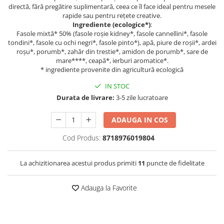
directă, fără pregătire suplimentară, ceea ce îl face ideal pentru mesele
rapide sau pentru rețete creative.
Ingrediente (ecologice*)
:
Fasole mixtă* 50% (fasole roșie kidney*, fasole cannellini*, fasole
tondini*, fasole cu ochi negri*, fasole pinto*), apă, piure de roșii*, ardei
roșu*, porumb*, zahăr din trestie*, amidon de porumb*, sare de
mare****, ceapă*, ierburi aromatice*.
* ingrediente provenite din agricultură ecologică
IN STOC
Durata de livrare:
3-5 zile lucratoare
ADAUGA IN COS
Cod Produs:
8718976019804
La achizitionarea acestui produs primiti
11
puncte de fidelitate
Adauga la Favorite