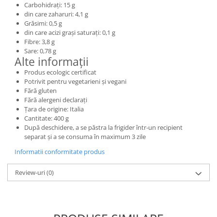
Carbohidrați: 15 g
din care zaharuri: 4,1 g
Grăsimi: 0,5 g
din care acizi grași saturați: 0,1 g
Fibre: 3,8 g
Sare: 0,78 g
Alte informații
Produs ecologic certificat
Potrivit pentru vegetarieni și vegani
Fără gluten
Fără alergeni declarați
Țara de origine: Italia
Cantitate: 400 g
După deschidere, a se păstra la frigider într-un recipient
separat și a se consuma în maximum 3 zile
Informatii conformitate produs
Review-uri
(0)