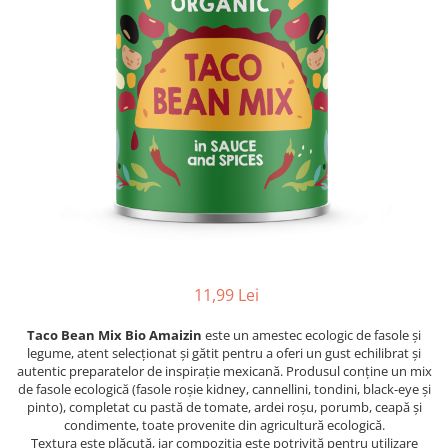
PASTE
CREME ȘI PASTE TARTINABILE
CONDIMENTE
CEAIURI GRECEȘTI
CIOCOLATĂ ȘI CACAO
HEALTHY SNACKS
SUPERALIMENTE
LACTATE
BACANIE
PRODUSE ECO / ORGANICE
PRODUSE ROMÂNEȘTI
11,99 Lei
COSMETICE
Taco Bean Mix Bio Amaizin
este un amestec ecologic de fasole și
REMEDII NATURISTE
legume, atent selecționat și gătit pentru a oferi un gust echilibrat și
TOATE PRODUSELE
autentic preparatelor de inspirație mexicană. Produsul conține un mix
de fasole ecologică (fasole roșie kidney, cannellini, tondini, black-eye și
pinto), completat cu pastă de tomate, ardei roșu, porumb, ceapă și
condimente, toate provenite din agricultură ecologică.
Textura este plăcută, iar compoziția este potrivită pentru utilizare