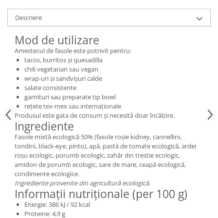
Descriere
Mod de utilizare
Amestecul de fasole este potrivit pentru:
tacos, burritos și quesadilla
chili vegetarian sau vegan
wrap-uri și sandvișuri calde
salate consistente
garnituri sau preparate tip bowl
rețete tex-mex sau internaționale
Produsul este gata de consum și necesită doar încălzire.
Ingrediente
Fasole mixtă ecologică 50% (fasole roșie kidney, cannellini,
tondini, black-eye, pinto), apă, pastă de tomate ecologică, ardei
roșu ecologic, porumb ecologic, zahăr din trestie ecologic,
amidon de porumb ecologic, sare de mare, ceapă ecologică,
condimente ecologice.
Ingrediente provenite din agricultură ecologică.
Informații nutriționale (per 100 g)
Energie: 386 kJ / 92 kcal
Proteine: 4,9 g