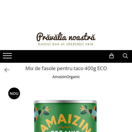
PRODUSE
NOUTĂȚI
ALIMENTE
ULEIURI ȘI UNTURI
MĂSLINE
NUCI ȘI SEMINȚE
Mix de fasole pentru taco 400g ECO
FRUCTE DESHIDRATATE
AmaizinOrganic
ÎNDULCITORI NATURALI / MIERE
FRUCTE LA CONSERVĂ
NOU
OȚETURI ȘI SOSURI
SOSURI
FĂINĂ FĂRĂ GLUTEN
BĂUTURI / LAPTE VEGETAL
OREZ ȘI CEREALE