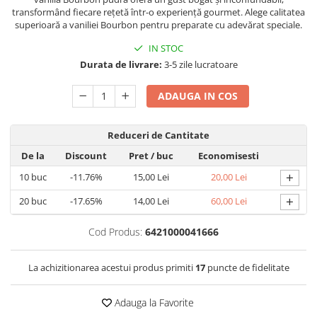
transformând fiecare rețetă într-o experiență gourmet. Alege calitatea
superioară a vaniliei Bourbon pentru preparate cu adevărat speciale.
IN STOC
Durata de livrare:
3-5 zile lucratoare
ADAUGA IN COS
Reduceri de Cantitate
De la
Discount
Pret
/ buc
Economisesti
+
10
buc
-11.76%
15,00 Lei
20,00 Lei
+
20
buc
-17.65%
14,00 Lei
60,00 Lei
Cod Produs:
6421000041666
La achizitionarea acestui produs primiti
17
puncte de fidelitate
Adauga la Favorite