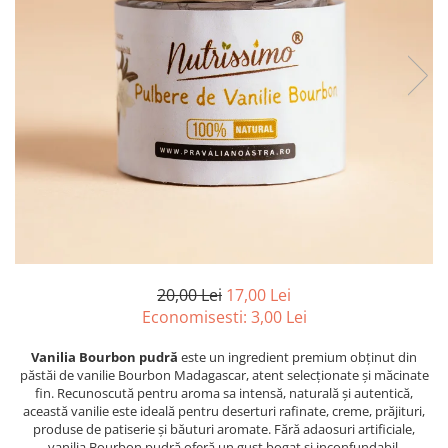
PASTE
CREME ȘI PASTE TARTINABILE
CONDIMENTE
CEAIURI GRECEȘTI
CIOCOLATĂ ȘI CACAO
HEALTHY SNACKS
SUPERALIMENTE
LACTATE
BACANIE
PRODUSE ECO / ORGANICE
PRODUSE ROMÂNEȘTI
20,00 Lei
17,00 Lei
COSMETICE
Economisesti:
3,00
Lei
REMEDII NATURISTE
Vanilia Bourbon pudră
este un ingredient premium obținut din
TOATE PRODUSELE
păstăi de vanilie Bourbon Madagascar, atent selecționate și măcinate
fin. Recunoscută pentru aroma sa intensă, naturală și autentică,
această vanilie este ideală pentru deserturi rafinate, creme, prăjituri,
produse de patiserie și băuturi aromate. Fără adaosuri artificiale,
vanilia Bourbon pudră oferă un gust bogat și inconfundabil,