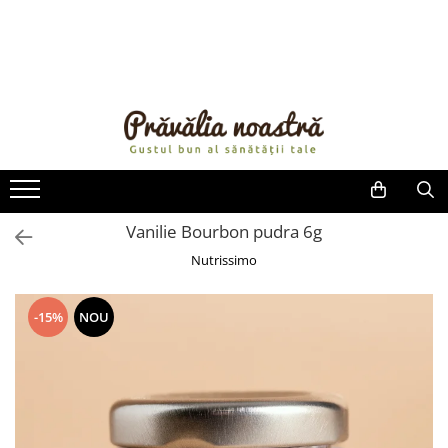
PRODUSE
NOUTĂȚI
ALIMENTE
ULEIURI ȘI UNTURI
MĂSLINE
NUCI ȘI SEMINȚE
Vanilie Bourbon pudra 6g
FRUCTE DESHIDRATATE
Nutrissimo
ÎNDULCITORI NATURALI / MIERE
FRUCTE LA CONSERVĂ
-15%
NOU
OȚETURI ȘI SOSURI
SOSURI
FĂINĂ FĂRĂ GLUTEN
BĂUTURI / LAPTE VEGETAL
OREZ ȘI CEREALE