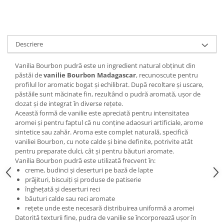
Descriere
Vanilia Bourbon pudră este un ingredient natural obținut din
păstăi de
vanilie Bourbon Madagascar
, recunoscute pentru
profilul lor aromatic bogat și echilibrat. După recoltare și uscare,
păstăile sunt măcinate fin, rezultând o pudră aromată, ușor de
dozat și de integrat în diverse rețete.
Această formă de vanilie este apreciată pentru intensitatea
aromei și pentru faptul că nu conține adaosuri artificiale, arome
sintetice sau zahăr. Aroma este complet naturală, specifică
vaniliei Bourbon, cu note calde și bine definite, potrivite atât
pentru preparate dulci, cât și pentru băuturi aromate.
Vanilia Bourbon pudră este utilizată frecvent în:
creme, budinci și deserturi pe bază de lapte
prăjituri, biscuiți și produse de patiserie
înghețată și deserturi reci
băuturi calde sau reci aromate
rețete unde este necesară distribuirea uniformă a aromei
Datorită texturii fine, pudra de vanilie se încorporează ușor în