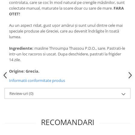
controlata, care se coc în mod natural pe crengile măslinilor, sunt
colectate manual, maturate la soare doar cu sare de mare.
FARA
OTET!
Au un aspect ridat, gust ușor amărui și sunt unul dintre cele mai
speciale produse ale Greciei, care au devenit îndrăgite în toată
lumea.
Ingrediente:
masline Throumpa Thassou P.D.O., sare. Pastrati-le
intr-un loc racoros si uscat. Dupa deschidere, pastrati la frigider
14 zile.
Origine: Grecia.
Informatii conformitate produs
Review-uri
(0)
RECOMANDARI