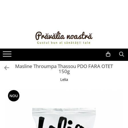
PRODUSE
NOUTĂȚI
ALIMENTE
ULEIURI ȘI UNTURI
MĂSLINE
NUCI ȘI SEMINȚE
Masline Throumpa Thassou PDO FARA OTET
150g
FRUCTE DESHIDRATATE
ÎNDULCITORI NATURALI / MIERE
Lelia
FRUCTE LA CONSERVĂ
OȚETURI ȘI SOSURI
NOU
SOSURI
FĂINĂ FĂRĂ GLUTEN
BĂUTURI / LAPTE VEGETAL
OREZ ȘI CEREALE