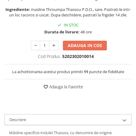
Ingrediente:
masline Throumpa Thassou P.D.O., sare. Pastrati-le intr-
un loc racoros si uscat. Dupa deschidere, pastrati la frigider 14 zile.
IN STOC
Durata de livrare:
48 ore
ADAUGA IN COS
Cod Produs:
5202302010014
La achizitionarea acestui produs primiti
11
puncte de fidelitate
Adauga la Favorite
Descriere
Măsline specifice inslulei Thassos, cu denumire de origine