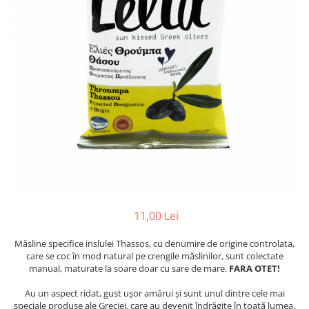
PASTE
CREME ȘI PASTE TARTINABILE
CONDIMENTE
CEAIURI GRECEȘTI
CIOCOLATĂ ȘI CACAO
HEALTHY SNACKS
SUPERALIMENTE
LACTATE
BACANIE
PRODUSE ECO / ORGANICE
PRODUSE ROMÂNEȘTI
COSMETICE
11,00 Lei
REMEDII NATURISTE
Măsline specifice inslulei Thassos, cu denumire de origine controlata,
TOATE PRODUSELE
care se coc în mod natural pe crengile măslinilor, sunt colectate
manual, maturate la soare doar cu sare de mare.
FARA OTET!
Au un aspect ridat, gust ușor amărui și sunt unul dintre cele mai
speciale produse ale Greciei, care au devenit îndrăgite în toată lumea.