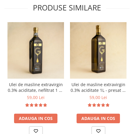
PRODUSE SIMILARE
Ulei de masline extravirgin
Ulei de masline extravirgin
0.3% aciditate, nefiltrat 1 L -
0.3% aciditate 1L - presat la
presat la rece
rece
59,00 Lei
59,00 Lei
ADAUGA IN COS
ADAUGA IN COS