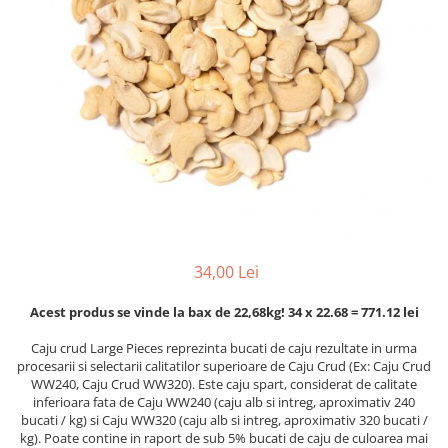
PASTE
CREME ȘI PASTE TARTINABILE
CONDIMENTE
CEAIURI GRECEȘTI
CIOCOLATĂ ȘI CACAO
HEALTHY SNACKS
SUPERALIMENTE
LACTATE
BACANIE
PRODUSE ECO / ORGANICE
34,00 Lei
PRODUSE ROMÂNEȘTI
COSMETICE
Acest produs se vinde la bax de 22,68kg! 34 x 22.68 = 771.12 lei
REMEDII NATURISTE
Caju crud Large Pieces reprezinta bucati de caju rezultate in urma
procesarii si selectarii calitatilor superioare de Caju Crud (Ex: Caju Crud
TOATE PRODUSELE
WW240, Caju Crud WW320). Este caju spart, considerat de calitate
inferioara fata de Caju WW240 (caju alb si intreg, aproximativ 240
bucati / kg) si Caju WW320 (caju alb si intreg, aproximativ 320 bucati /
kg). Poate contine in raport de sub 5% bucati de caju de culoarea mai