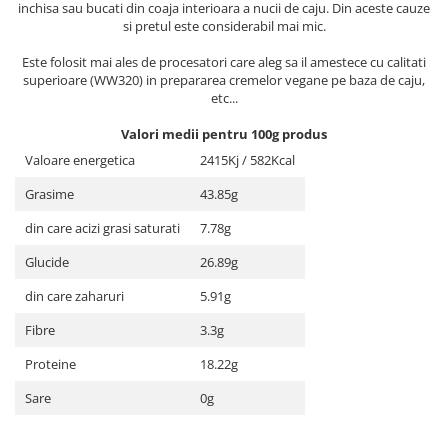
inchisa sau bucati din coaja interioara a nucii de caju. Din aceste cauze
si pretul este considerabil mai mic.
Este folosit mai ales de procesatori care aleg sa il amestece cu calitati
superioare (WW320) in prepararea cremelor vegane pe baza de caju,
etc...
Valori medii pentru 100g produs
Valoare energetica
2415Kj / 582Kcal
Grasime
43.85g
din care acizi grasi saturati
7.78g
Glucide
26.89g
din care zaharuri
5.91g
Fibre
3.3g
Proteine
18.22g
Sare
0g