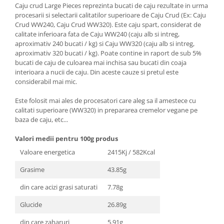
Caju crud Large Pieces reprezinta bucati de caju rezultate in urma
procesarii si selectarii calitatilor superioare de Caju Crud (Ex: Caju
Crud WW240, Caju Crud WW320). Este caju spart, considerat de
calitate inferioara fata de Caju WW240 (caju alb si intreg,
aproximativ 240 bucati / kg) si Caju WW320 (caju alb si intreg,
aproximativ 320 bucati / kg). Poate contine in raport de sub 5%
bucati de caju de culoarea mai inchisa sau bucati din coaja
interioara a nucii de caju. Din aceste cauze si pretul este
considerabil mai mic.
Este folosit mai ales de procesatori care aleg sa il amestece cu
calitati superioare (WW320) in prepararea cremelor vegane pe
baza de caju, etc...
Valori medii pentru 100g produs
Valoare energetica
2415Kj / 582Kcal
Grasime
43.85g
din care acizi grasi saturati
7.78g
Glucide
26.89g
din care zaharuri
5.91g