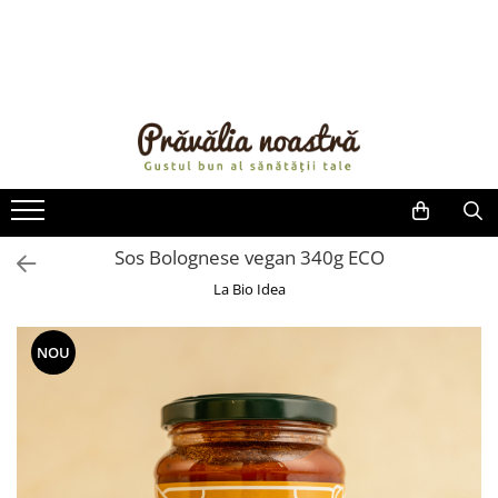
PRODUSE
NOUTĂȚI
ALIMENTE
ULEIURI ȘI UNTURI
MĂSLINE
NUCI ȘI SEMINȚE
Sos Bolognese vegan 340g ECO
FRUCTE DESHIDRATATE
La Bio Idea
ÎNDULCITORI NATURALI / MIERE
FRUCTE LA CONSERVĂ
NOU
OȚETURI ȘI SOSURI
SOSURI
FĂINĂ FĂRĂ GLUTEN
BĂUTURI / LAPTE VEGETAL
OREZ ȘI CEREALE