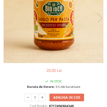
PASTE
CREME ȘI PASTE TARTINABILE
CONDIMENTE
CEAIURI GRECEȘTI
CIOCOLATĂ ȘI CACAO
HEALTHY SNACKS
SUPERALIMENTE
LACTATE
BACANIE
PRODUSE ECO / ORGANICE
PRODUSE ROMÂNEȘTI
20,00 Lei
COSMETICE
REMEDII NATURISTE
IN STOC
Durata de livrare:
3-5 zile lucratoare
TOATE PRODUSELE
ADAUGA IN COS
Cod Produs:
8717496904348