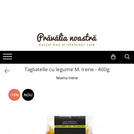
PRODUSE
NOUTĂȚI
ALIMENTE
ULEIURI ȘI UNTURI
MĂSLINE
NUCI ȘI SEMINȚE
Tagliatelle cu legume M. Irene - 400g
FRUCTE DESHIDRATATE
Mama Irene
ÎNDULCITORI NATURALI / MIERE
FRUCTE LA CONSERVĂ
-15%
NOU
OȚETURI ȘI SOSURI
SOSURI
FĂINĂ FĂRĂ GLUTEN
BĂUTURI / LAPTE VEGETAL
OREZ ȘI CEREALE