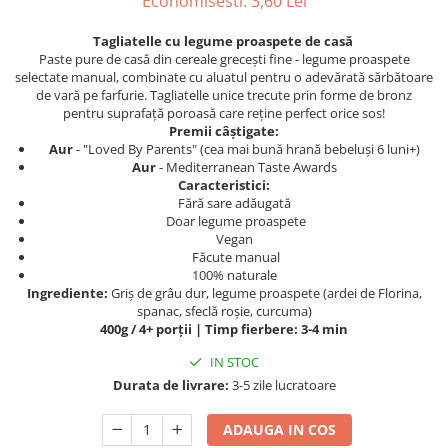
Economisesti:
3,60
Lei
Tagliatelle cu legume proaspete de casă
Paste pure de casă din cereale grecești fine - legume proaspete
selectate manual, combinate cu aluatul pentru o adevărată sărbătoare
de vară pe farfurie. Tagliatelle unice trecute prin forme de bronz
pentru suprafață poroasă care reține perfect orice sos!
Premii câștigate:
Aur
- "Loved By Parents" (cea mai bună hrană bebeluși 6 luni+)
Aur
- Mediterranean Taste Awards
Caracteristici:
Fără sare adăugată
Doar legume proaspete
Vegan
Făcute manual
100% naturale
Ingrediente:
Griș de grâu dur, legume proaspete (ardei de Florina,
spanac, sfeclă roșie, curcuma)
400g / 4+ porții | Timp fierbere: 3-4 min
IN STOC
Durata de livrare:
3-5 zile lucratoare
ADAUGA IN COS