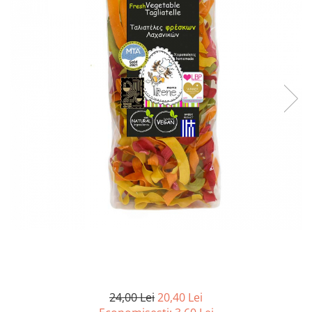
PASTE
CREME ȘI PASTE TARTINABILE
CONDIMENTE
CEAIURI GRECEȘTI
CIOCOLATĂ ȘI CACAO
HEALTHY SNACKS
SUPERALIMENTE
LACTATE
BACANIE
PRODUSE ECO / ORGANICE
PRODUSE ROMÂNEȘTI
COSMETICE
REMEDII NATURISTE
TOATE PRODUSELE
24,00 Lei
20,40 Lei