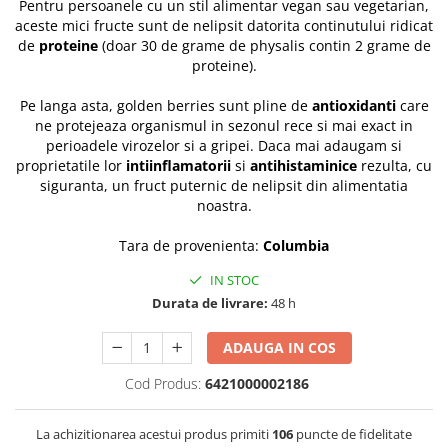
Pentru persoanele cu un stil alimentar vegan sau vegetarian,
aceste mici fructe sunt de nelipsit datorita continutului ridicat
de
proteine
(doar 30 de grame de physalis contin 2 grame de
proteine).
Pe langa asta, golden berries sunt pline de
antioxidanti
care
ne protejeaza organismul in sezonul rece si mai exact in
perioadele virozelor si a gripei. Daca mai adaugam si
proprietatile lor
intiinflamatorii
si
antihistaminice
rezulta, cu
siguranta, un fruct puternic de nelipsit din alimentatia
noastra.
Tara de provenienta:
Columbia
IN STOC
Durata de livrare:
48 h
ADAUGA IN COS
Cod Produs:
6421000002186
La achizitionarea acestui produs primiti
106
puncte de fidelitate