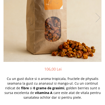
PASTE
CREME ȘI PASTE TARTINABILE
CONDIMENTE
CEAIURI GRECEȘTI
CIOCOLATĂ ȘI CACAO
HEALTHY SNACKS
SUPERALIMENTE
LACTATE
BACANIE
PRODUSE ECO / ORGANICE
PRODUSE ROMÂNEȘTI
106,00 Lei
COSMETICE
Cu un gust dulce si o aroma tropicala, fructele de physalis
REMEDII NATURISTE
seamana la gust cu ananasul si mango-ul. Cu un continut
TOATE PRODUSELE
ridicat de
fibre
si
0 grame de grasimi
, golden berries sunt o
sursa excelenta de
vitamina A
care este atat de vitala pentru
sanatatea ochilor dar si pentru piele.