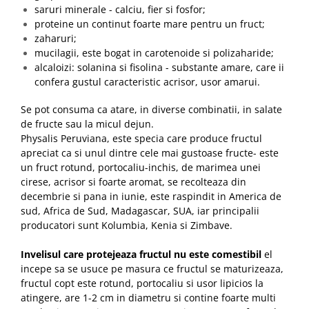
saruri minerale - calciu, fier si fosfor;
proteine un continut foarte mare pentru un fruct;
zaharuri;
mucilagii, este bogat in carotenoide si polizaharide;
alcaloizi: solanina si fisolina - substante amare, care ii
confera gustul caracteristic acrisor, usor amarui.
Se pot consuma ca atare, in diverse combinatii, in salate
de fructe sau la micul dejun.
Physalis Peruviana, este specia care produce fructul
apreciat ca si unul dintre cele mai gustoase fructe- este
un fruct rotund, portocaliu-inchis, de marimea unei
cirese, acrisor si foarte aromat, se recolteaza din
decembrie si pana in iunie, este raspindit in America de
sud, Africa de Sud, Madagascar, SUA, iar principalii
producatori sunt Kolumbia, Kenia si Zimbave.
Invelisul care protejeaza fructul nu este comestibil
el
incepe sa se usuce pe masura ce fructul se maturizeaza,
fructul copt este rotund, portocaliu si usor lipicios la
atingere, are 1-2 cm in diametru si contine foarte multi