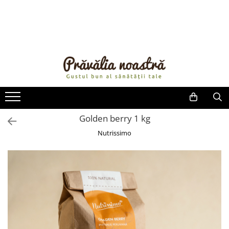
PRODUSE
NOUTĂȚI
ALIMENTE
ULEIURI ȘI UNTURI
MĂSLINE
NUCI ȘI SEMINȚE
Golden berry 1 kg
FRUCTE DESHIDRATATE
Nutrissimo
ÎNDULCITORI NATURALI / MIERE
FRUCTE LA CONSERVĂ
OȚETURI ȘI SOSURI
SOSURI
FĂINĂ FĂRĂ GLUTEN
BĂUTURI / LAPTE VEGETAL
OREZ ȘI CEREALE