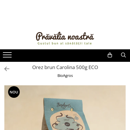
PRODUSE
NOUTĂȚI
ALIMENTE
ULEIURI ȘI UNTURI
MĂSLINE
NUCI ȘI SEMINȚE
Orez brun Carolina 500g ECO
FRUCTE DESHIDRATATE
BioAgros
ÎNDULCITORI NATURALI / MIERE
FRUCTE LA CONSERVĂ
NOU
OȚETURI ȘI SOSURI
SOSURI
FĂINĂ FĂRĂ GLUTEN
BĂUTURI / LAPTE VEGETAL
OREZ ȘI CEREALE