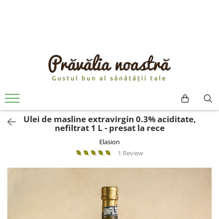
PRODUSE
NOUTĂȚI
ALIMENTE
ULEIURI ȘI UNTURI
MĂSLINE
NUCI ȘI SEMINȚE
Ulei de masline extravirgin 0.3% aciditate,
FRUCTE DESHIDRATATE
nefiltrat 1 L - presat la rece
ÎNDULCITORI NATURALI / MIERE
Elasion
FRUCTE LA CONSERVĂ
1 Review
OȚETURI ȘI SOSURI
SOSURI
FĂINĂ FĂRĂ GLUTEN
BĂUTURI / LAPTE VEGETAL
OREZ ȘI CEREALE