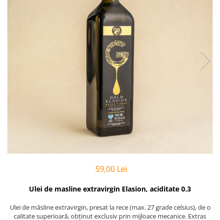
PASTE
CREME ȘI PASTE TARTINABILE
CONDIMENTE
CEAIURI GRECEȘTI
CIOCOLATĂ ȘI CACAO
HEALTHY SNACKS
SUPERALIMENTE
LACTATE
BACANIE
PRODUSE ECO / ORGANICE
PRODUSE ROMÂNEȘTI
COSMETICE
REMEDII NATURISTE
59,00 Lei
TOATE PRODUSELE
Ulei de masline extravirgin Elasion, aciditate 0.3
Ulei de măsline extravirgin, presat la rece (max. 27 grade celsius), de o
calitate superioară, obținut exclusiv prin mijloace mecanice. Extras