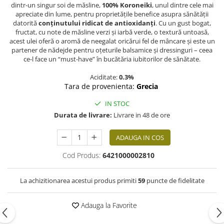
dintr-un singur soi de măsline,
100% Koroneiki
, unul dintre cele mai
apreciate din lume, pentru proprietățile benefice asupra sănătății
datorită
conținutului ridicat de antioxidanți
. Cu un gust bogat,
fructat, cu note de măsline verzi și iarbă verde, o textură untoasă,
acest ulei oferă o aromă de neegalat oricărui fel de mâncare și este un
partener de nădejde pentru oțeturile balsamice și dressinguri – ceea
ce-l face un “must-have” în bucătăria iubitorilor de sănătate.
Aciditate:
0.3%
Tara de provenienta:
Grecia
IN STOC
Durata de livrare:
Livrare in 48 de ore
ADAUGA IN COS
Cod Produs:
6421000002810
La achizitionarea acestui produs primiti
59
puncte de fidelitate
Adauga la Favorite