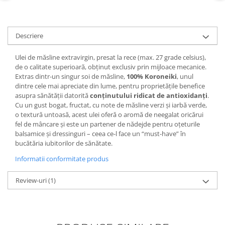
Descriere
Ulei de măsline extravirgin, presat la rece (max. 27 grade celsius),
de o calitate superioară, obținut exclusiv prin mijloace mecanice.
Extras dintr-un singur soi de măsline,
100% Koroneiki
, unul
dintre cele mai apreciate din lume, pentru proprietățile benefice
asupra sănătății datorită
conținutului ridicat de antioxidanți
.
Cu un gust bogat, fructat, cu note de măsline verzi și iarbă verde,
o textură untoasă, acest ulei oferă o aromă de neegalat oricărui
fel de mâncare și este un partener de nădejde pentru oțeturile
balsamice și dressinguri – ceea ce-l face un “must-have” în
bucătăria iubitorilor de sănătate.
Informatii conformitate produs
Review-uri
(1)