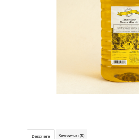
PASTE
CREME ȘI PASTE TARTINABILE
CONDIMENTE
CEAIURI GRECEȘTI
CIOCOLATĂ ȘI CACAO
HEALTHY SNACKS
SUPERALIMENTE
LACTATE
BACANIE
PRODUSE ECO / ORGANICE
PRODUSE ROMÂNEȘTI
COSMETICE
REMEDII NATURISTE
TOATE PRODUSELE
Review-uri
(0)
Descriere