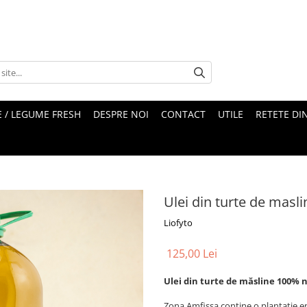
 / LEGUME FRESH
DESPRE NOI
CONTACT
UTILE
RETETE DI
Ulei din turte de masli
Liofyto
125,00 Lei
Ulei din turte de măsline 100% na
Zona Amfissa conține o plantație en