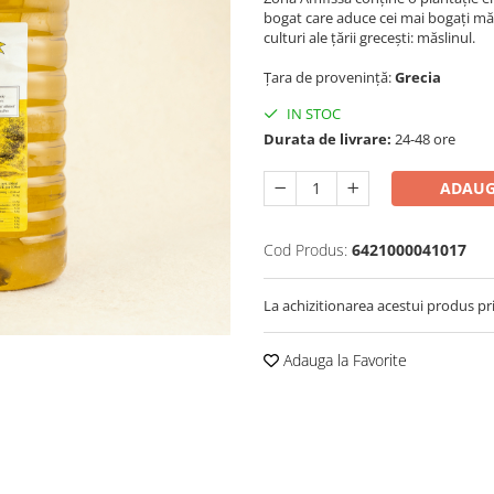
bogat care aduce cei mai bogați măs
culturi ale țării grecești: măslinul.
Țara de provenință:
Grecia
IN STOC
Durata de livrare:
24-48 ore
ADAUG
Cod Produs:
6421000041017
La achizitionarea acestui produs pr
Adauga la Favorite