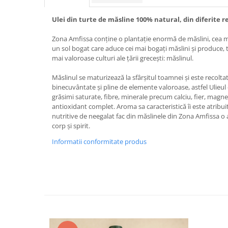
Ulei din turte de măsline 100% natural, din diferite re
Zona Amfissa conține o plantație enormă de măslini, cea ma
un sol bogat care aduce cei mai bogați măslini și produce, 
mai valoroase culturi ale țării grecești: măslinul.
Măslinul se maturizează la sfârșitul toamnei și este recolt
binecuvântate și pline de elemente valoroase, astfel Ulieul
grăsimi saturate, fibre, minerale precum calciu, fier, magnez
antioxidant complet. Aroma sa caracteristică îi este atribuită
nutritive de neegalat fac din măslinele din Zona Amfissa 
corp și spirit.
Informatii conformitate produs