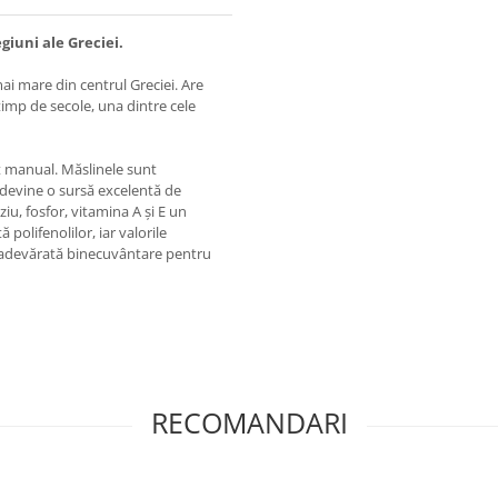
giuni ale Greciei.
i mare din centrul Greciei. Are
timp de secole, una dintre cele
at manual. Măslinele sunt
 devine o sursă excelentă de
iu, fosfor, vitamina A și E un
 polifenolilor, iar valorile
o adevărată binecuvântare pentru
RECOMANDARI