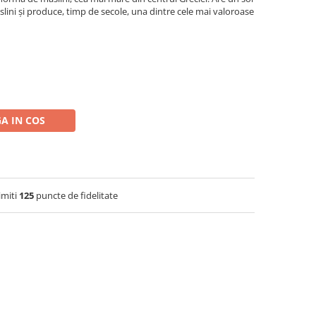
lini și produce, timp de secole, una dintre cele mai valoroase
A IN COS
imiti
125
puncte de fidelitate