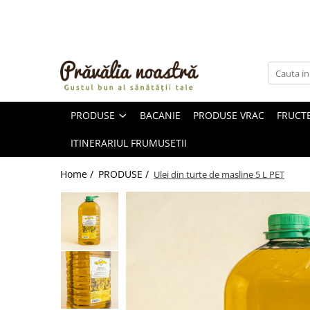
PRODUSE
NOUTĂȚI
ALIMENTE
PRODUSE
BACANIE
PRODUSE VRAC
FRUCTE
ULEIURI ȘI UNTURI
MĂSLINE
ITINERARIUL FRUMUSETII
NUCI ȘI SEMINȚE
FRUCTE DESHIDRATATE
Home /
PRODUSE /
Ulei din turte de masline 5 L PET
ÎNDULCITORI NATURALI / MIERE
FRUCTE LA CONSERVĂ
OȚETURI ȘI SOSURI
SOSURI
FĂINĂ FĂRĂ GLUTEN
BĂUTURI / LAPTE VEGETAL
OREZ ȘI CEREALE