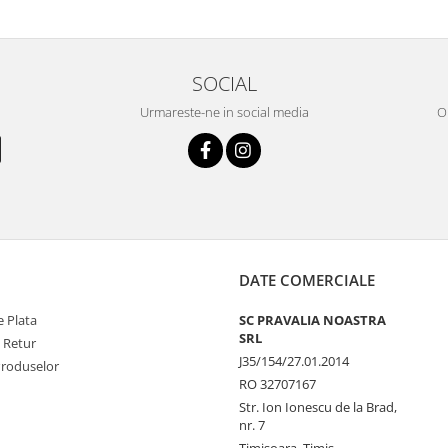
SOCIAL
Urmareste-ne in social media
OR
DATE COMERCIALE
 Plata
SC PRAVALIA NOASTRA
SRL
e Retur
J35/154/27.01.2014
Produselor
RO 32707167
Str. Ion Ionescu de la Brad,
nr. 7
Timisoara, Timis