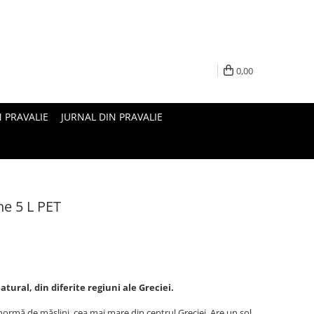
0,00
N PRAVALIE
JURNAL DIN PRAVALIE
ne 5 L PET
tural, din diferite regiuni ale Greciei.
ormă de măslini, cea mai mare din centrul Greciei. Are un sol