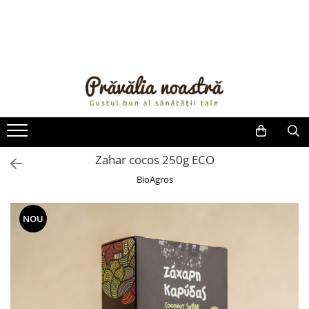
PRODUSE
NOUTĂȚI
ALIMENTE
ULEIURI ȘI UNTURI
MĂSLINE
NUCI ȘI SEMINȚE
Zahar cocos 250g ECO
FRUCTE DESHIDRATATE
BioAgros
ÎNDULCITORI NATURALI / MIERE
FRUCTE LA CONSERVĂ
NOU
OȚETURI ȘI SOSURI
SOSURI
FĂINĂ FĂRĂ GLUTEN
BĂUTURI / LAPTE VEGETAL
OREZ ȘI CEREALE