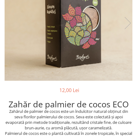
PASTE
CREME ȘI PASTE TARTINABILE
CONDIMENTE
CEAIURI GRECEȘTI
CIOCOLATĂ ȘI CACAO
HEALTHY SNACKS
SUPERALIMENTE
LACTATE
BACANIE
PRODUSE ECO / ORGANICE
PRODUSE ROMÂNEȘTI
12,00 Lei
COSMETICE
Zahăr de palmier de cocos ECO
REMEDII NATURISTE
Zahărul de palmier de cocos este un îndulcitor natural obținut din
TOATE PRODUSELE
seva florilor palmierului de cocos. Seva este colectată și apoi
evaporată prin metode tradiționale, rezultând cristale fine, de culoare
brun-aurie, cu aromă plăcută, ușor caramelizată.
Palmierul de cocos este o plantă cultivată în zonele tropicale, în special