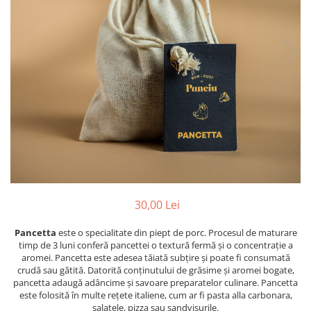
PASTE
CREME ȘI PASTE TARTINABILE
CONDIMENTE
CEAIURI GRECEȘTI
CIOCOLATĂ ȘI CACAO
HEALTHY SNACKS
SUPERALIMENTE
LACTATE
BACANIE
PRODUSE ECO / ORGANICE
PRODUSE ROMÂNEȘTI
30,00 Lei
COSMETICE
Pancetta
este o specialitate din piept de porc. Procesul de maturare
REMEDII NATURISTE
timp de 3 luni conferă pancettei o textură fermă și o concentrație a
TOATE PRODUSELE
aromei. Pancetta este adesea tăiată subțire și poate fi consumată
crudă sau gătită. Datorită conținutului de grăsime și aromei bogate,
pancetta adaugă adâncime și savoare preparatelor culinare. Pancetta
este folosită în multe rețete italiene, cum ar fi pasta alla carbonara,
salatele, pizza sau sandvișurile.