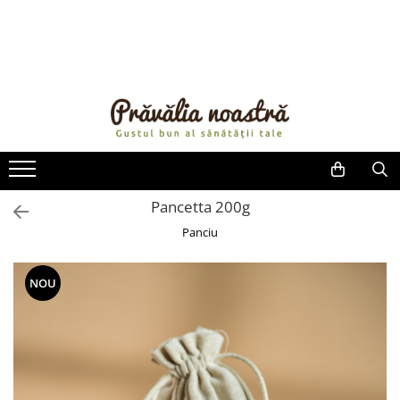
PRODUSE
NOUTĂȚI
ALIMENTE
ULEIURI ȘI UNTURI
MĂSLINE
NUCI ȘI SEMINȚE
Pancetta 200g
FRUCTE DESHIDRATATE
Panciu
ÎNDULCITORI NATURALI / MIERE
FRUCTE LA CONSERVĂ
NOU
OȚETURI ȘI SOSURI
SOSURI
FĂINĂ FĂRĂ GLUTEN
BĂUTURI / LAPTE VEGETAL
OREZ ȘI CEREALE