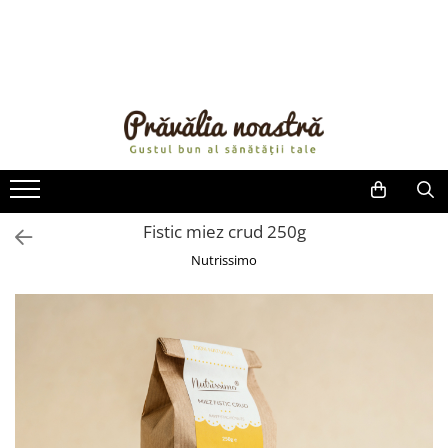
PRODUSE
NOUTĂȚI
ALIMENTE
ULEIURI ȘI UNTURI
MĂSLINE
NUCI ȘI SEMINȚE
Fistic miez crud 250g
FRUCTE DESHIDRATATE
Nutrissimo
ÎNDULCITORI NATURALI / MIERE
FRUCTE LA CONSERVĂ
OȚETURI ȘI SOSURI
SOSURI
FĂINĂ FĂRĂ GLUTEN
BĂUTURI / LAPTE VEGETAL
OREZ ȘI CEREALE