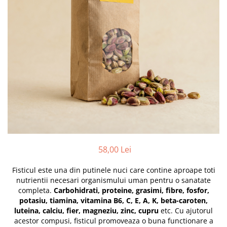
PASTE
CREME ȘI PASTE TARTINABILE
CONDIMENTE
CEAIURI GRECEȘTI
CIOCOLATĂ ȘI CACAO
HEALTHY SNACKS
SUPERALIMENTE
LACTATE
BACANIE
PRODUSE ECO / ORGANICE
PRODUSE ROMÂNEȘTI
58,00 Lei
COSMETICE
Fisticul este una din putinele nuci care contine aproape toti
REMEDII NATURISTE
nutrientii necesari organismului uman pentru o sanatate
TOATE PRODUSELE
completa.
Carbohidrati, proteine, grasimi, fibre, fosfor,
potasiu, tiamina, vitamina B6, C, E, A, K, beta-caroten,
luteina, calciu, fier, magneziu, zinc, cupru
etc. Cu ajutorul
acestor compusi, fisticul promoveaza o buna functionare a