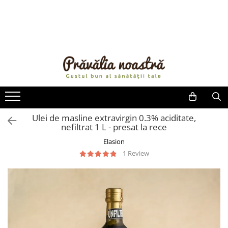
PRODUSE
NOUTĂȚI
ALIMENTE
ULEIURI ȘI UNTURI
MĂSLINE
NUCI ȘI SEMINȚE
Ulei de masline extravirgin 0.3% aciditate,
nefiltrat 1 L - presat la rece
FRUCTE DESHIDRATATE
ÎNDULCITORI NATURALI / MIERE
Elasion
FRUCTE LA CONSERVĂ
1 Review
OȚETURI ȘI SOSURI
SOSURI
FĂINĂ FĂRĂ GLUTEN
BĂUTURI / LAPTE VEGETAL
OREZ ȘI CEREALE