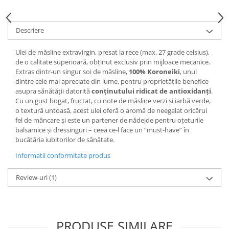
Descriere
Ulei de măsline extravirgin, presat la rece (max. 27 grade celsius),
de o calitate superioară, obținut exclusiv prin mijloace mecanice.
Extras dintr-un singur soi de măsline,
100% Koroneiki
, unul
dintre cele mai apreciate din lume, pentru proprietățile benefice
asupra sănătății datorită
conținutului ridicat de antioxidanți
.
Cu un gust bogat, fructat, cu note de măsline verzi și iarbă verde,
o textură untoasă, acest ulei oferă o aromă de neegalat oricărui
fel de mâncare și este un partener de nădejde pentru oțeturile
balsamice și dressinguri – ceea ce-l face un “must-have” în
bucătăria iubitorilor de sănătate.
Informatii conformitate produs
Review-uri
(1)
PRODUSE SIMILARE