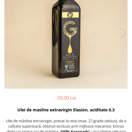
PASTE
CREME ȘI PASTE TARTINABILE
CONDIMENTE
CEAIURI GRECEȘTI
CIOCOLATĂ ȘI CACAO
HEALTHY SNACKS
SUPERALIMENTE
LACTATE
BACANIE
PRODUSE ECO / ORGANICE
PRODUSE ROMÂNEȘTI
COSMETICE
59,00 Lei
REMEDII NATURISTE
TOATE PRODUSELE
Ulei de masline extravirgin Elasion, aciditate 0.3
Ulei de măsline extravirgin, presat la rece (max. 27 grade celsius), de o
calitate superioară, obținut exclusiv prin mijloace mecanice. Extras
dintr-un singur soi de măsline,
100% Koroneiki
, unul dintre cele mai