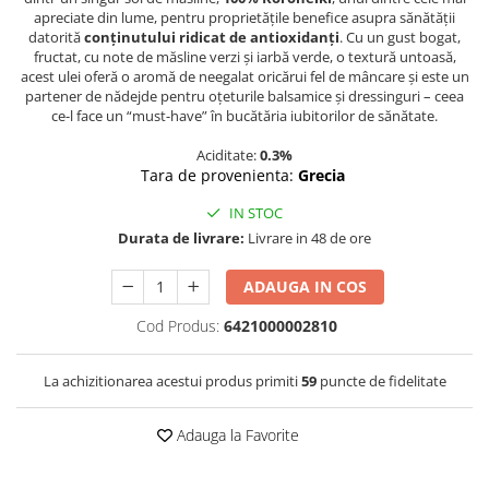
apreciate din lume, pentru proprietățile benefice asupra sănătății
datorită
conținutului ridicat de antioxidanți
. Cu un gust bogat,
fructat, cu note de măsline verzi și iarbă verde, o textură untoasă,
acest ulei oferă o aromă de neegalat oricărui fel de mâncare și este un
partener de nădejde pentru oțeturile balsamice și dressinguri – ceea
ce-l face un “must-have” în bucătăria iubitorilor de sănătate.
Aciditate:
0.3%
Tara de provenienta:
Grecia
IN STOC
Durata de livrare:
Livrare in 48 de ore
ADAUGA IN COS
Cod Produs:
6421000002810
La achizitionarea acestui produs primiti
59
puncte de fidelitate
Adauga la Favorite