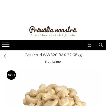
PRODUSE
NOUTĂȚI
ALIMENTE
ULEIURI ȘI UNTURI
MĂSLINE
NUCI ȘI SEMINȚE
Caju crud WW320 BAX 22.68kg
FRUCTE DESHIDRATATE
Nutrissimo
ÎNDULCITORI NATURALI / MIERE
FRUCTE LA CONSERVĂ
NOU
OȚETURI ȘI SOSURI
SOSURI
FĂINĂ FĂRĂ GLUTEN
BĂUTURI / LAPTE VEGETAL
OREZ ȘI CEREALE