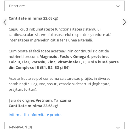
Descriere
Cantitate minima 22.68kg!
Cajuul crud îmbunătățește funcționalitatea sistemului
cardiovascular, sistemului osos, celui respirator și reduce atât
intensitatea migrenelor, cât și tensiunea arterială.
Cum poate să facă toate acestea? Prin conținutul ridicat de
nutrienți precum:
Magneziu, Fosfor, Omega 6, proteine,
Calciu, Fier, Potasiu, Zinc, Vitaminele E, C, K și o bună parte
din Complexul B (B1, B2, B3 și B6)
.
Aceste fructe se pot consuma ca atare sau prăjite, în diverse
combinații cu legume, sosuri, cereale și deserturi (înghețată,
prăjituri, torturi).
Țară de origine:
Vietnam, Tanzania
Cantitate minima 22.68kg!
Informatii conformitate produs
Review-uri
(0)