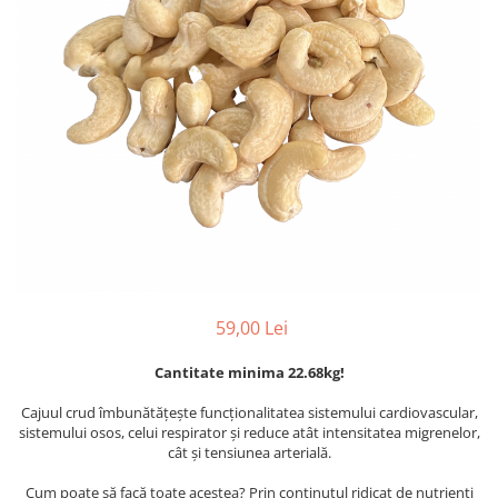
PASTE
CREME ȘI PASTE TARTINABILE
CONDIMENTE
CEAIURI GRECEȘTI
CIOCOLATĂ ȘI CACAO
HEALTHY SNACKS
SUPERALIMENTE
LACTATE
BACANIE
PRODUSE ECO / ORGANICE
PRODUSE ROMÂNEȘTI
59,00 Lei
COSMETICE
Cantitate minima 22.68kg!
REMEDII NATURISTE
TOATE PRODUSELE
Cajuul crud îmbunătățește funcționalitatea sistemului cardiovascular,
sistemului osos, celui respirator și reduce atât intensitatea migrenelor,
cât și tensiunea arterială.
Cum poate să facă toate acestea? Prin conținutul ridicat de nutrienți