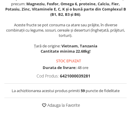
precum:
Magneziu, Fosfor, Omega 6, proteine, Calciu, Fier,
Potasiu, Zinc, Vitaminele E, C, K și o bună parte din Complexul B
(B1, B2, B3 și B6)
.
Aceste fructe se pot consuma ca atare sau prăjite, în diverse
combinații cu legume, sosuri, cereale și deserturi (înghețată, prăjituri,
torturi).
Țară de origine:
Vietnam, Tanzania
Cantitate minima 22.68kg!
STOC EPUIZAT
Durata de livrare:
48 ore
Cod Produs:
6421000039281
La achizitionarea acestui produs primiti
59
puncte de fidelitate
Adauga la Favorite