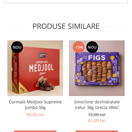
PRODUSE SIMILARE
NOU
-15%
NOU
Curmale Medjool Supreme
Smochine deshidratate
Jumbo 5kg
natur 3kg Grecia VRAC
55,00 Lei
72,00 Lei
61,00 Lei