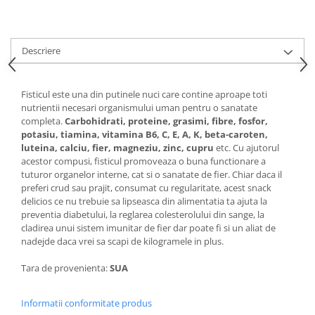
Descriere
Fisticul este una din putinele nuci care contine aproape toti
nutrientii necesari organismului uman pentru o sanatate
completa.
Carbohidrati, proteine, grasimi, fibre, fosfor,
potasiu, tiamina, vitamina B6, C, E, A, K, beta-caroten,
luteina, calciu, fier, magneziu, zinc, cupru
etc. Cu ajutorul
acestor compusi, fisticul promoveaza o buna functionare a
tuturor organelor interne, cat si o sanatate de fier. Chiar daca il
preferi crud sau prajit, consumat cu regularitate, acest snack
delicios ce nu trebuie sa lipseasca din alimentatia ta ajuta la
preventia diabetului, la reglarea colesterolului din sange, la
cladirea unui sistem imunitar de fier dar poate fi si un aliat de
nadejde daca vrei sa scapi de kilogramele in plus.
Tara de provenienta:
SUA
Informatii conformitate produs