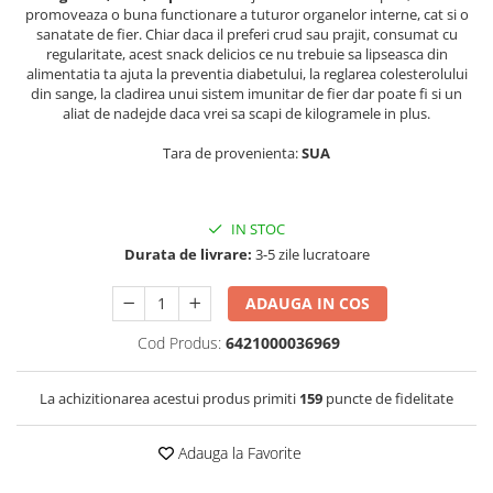
promoveaza o buna functionare a tuturor organelor interne, cat si o
sanatate de fier. Chiar daca il preferi crud sau prajit, consumat cu
regularitate, acest snack delicios ce nu trebuie sa lipseasca din
alimentatia ta ajuta la preventia diabetului, la reglarea colesterolului
din sange, la cladirea unui sistem imunitar de fier dar poate fi si un
aliat de nadejde daca vrei sa scapi de kilogramele in plus.
Tara de provenienta:
SUA
IN STOC
Durata de livrare:
3-5 zile lucratoare
ADAUGA IN COS
Cod Produs:
6421000036969
La achizitionarea acestui produs primiti
159
puncte de fidelitate
Adauga la Favorite