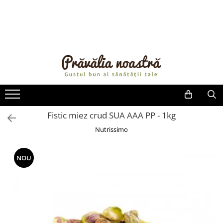
PRODUSE
NOUTĂȚI
ALIMENTE
ULEIURI ȘI UNTURI
MĂSLINE
NUCI ȘI SEMINȚE
Fistic miez crud SUA AAA PP - 1kg
FRUCTE DESHIDRATATE
Nutrissimo
ÎNDULCITORI NATURALI / MIERE
FRUCTE LA CONSERVĂ
NOU
OȚETURI ȘI SOSURI
SOSURI
FĂINĂ FĂRĂ GLUTEN
BĂUTURI / LAPTE VEGETAL
OREZ ȘI CEREALE