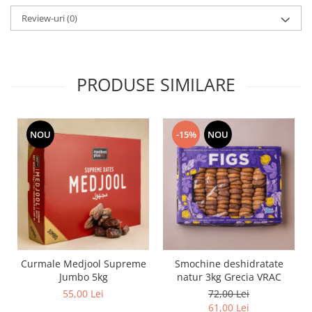
Review-uri
(0)
PRODUSE SIMILARE
NOU
-15%
NOU
Curmale Medjool Supreme
Smochine deshidratate
Jumbo 5kg
natur 3kg Grecia VRAC
55,00 Lei
72,00 Lei
61,00 Lei