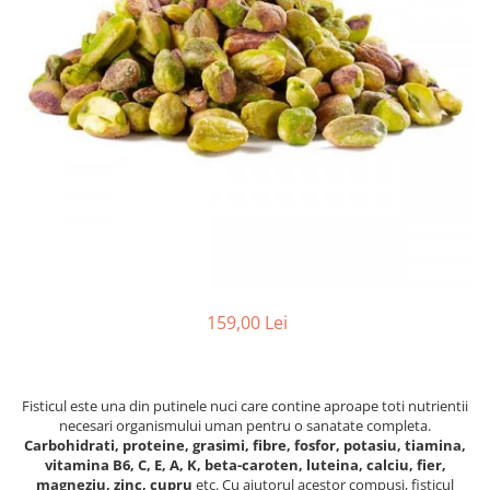
PASTE
CREME ȘI PASTE TARTINABILE
CONDIMENTE
CEAIURI GRECEȘTI
CIOCOLATĂ ȘI CACAO
HEALTHY SNACKS
SUPERALIMENTE
LACTATE
BACANIE
PRODUSE ECO / ORGANICE
PRODUSE ROMÂNEȘTI
159,00 Lei
COSMETICE
REMEDII NATURISTE
TOATE PRODUSELE
Fisticul este una din putinele nuci care contine aproape toti nutrientii
necesari organismului uman pentru o sanatate completa.
Carbohidrati, proteine, grasimi, fibre, fosfor, potasiu, tiamina,
vitamina B6, C, E, A, K, beta-caroten, luteina, calciu, fier,
magneziu, zinc, cupru
etc. Cu ajutorul acestor compusi, fisticul