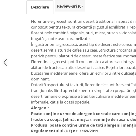
Review-uri
(0)
Descriere
Florentinele grecești sunt un desert tradițional inspirat d
cunoscut pentru textura crocantă și gustul echilibrat. Prep
florentinele combină migdale, nuci, miere, susan și ciocol
bogată și note ușor caramelizate.
În gastronomia grecească, acest tip de desert este consumat
desert servit alături de cafea sau ceai. Structura crocantă 
potrivit pentru platouri de desert, mese festive sau mome
Florentinele grecești pot fi consumate ca atare sau integrat
alături de fructe sau alte deserturi clasice. Rețeta lor, baza
bucătăriei mediteraneene, oferă un echilibru între dulceață 
dominant.
Datorită aspectului și texturii, florentinele sunt frecvent înt
tradiționale, fiind apreciate pentru simplitatea preparării ș
desert rămâne o expresie a tradiției culinare mediteranee
informale, cât și la ocazii speciale.
Alergeni:
Poate conține urme de alergeni: cereale care conțin g
fructe cu coajă, țelină, muștar, semințe de susan, dioxi
Produsul poate conține urme de toți alergenii mențio
Regulamentului (UE) nr. 1169/2011.