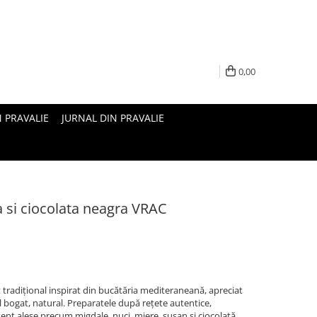
0,00
N PRAVALIE
JURNAL DIN PRAVALIE
a si ciocolata neagra VRAC
t tradițional inspirat din bucătăria mediteraneană, apreciat
l bogat, natural. Preparatele după rețete autentice,
ent alese precum migdale, nuci, miere, susan și ciocolată