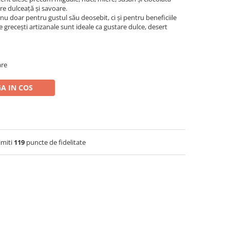
tre dulceață și savoare.
nu doar pentru gustul său deosebit, ci și pentru beneficiile
e grecești artizanale sunt ideale ca gustare dulce, desert
are
A IN COS
imiti
119
puncte de fidelitate