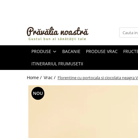
PRODUSE
NOUTĂȚI
ALIMENTE
PRODUSE
BACANIE
PRODUSE VRAC
FRUCTE
ULEIURI ȘI UNTURI
MĂSLINE
ITINERARIUL FRUMUSETII
NUCI ȘI SEMINȚE
FRUCTE DESHIDRATATE
Home /
Vrac /
Florentine cu portocala si ciocolata neagra
ÎNDULCITORI NATURALI / MIERE
FRUCTE LA CONSERVĂ
NOU
OȚETURI ȘI SOSURI
SOSURI
FĂINĂ FĂRĂ GLUTEN
BĂUTURI / LAPTE VEGETAL
OREZ ȘI CEREALE