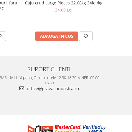
uri, fara
Caju crud Large Pieces 22.68kg 34lei/kg
AC
34,00 Lei
ADAUGA IN COS
AD
SUPORT CLIENTI
AR: de LUNI pana JOI intre orele 12:30-18:30, VINERI 09:00 -
18:30
office@pravalianoastra.ro