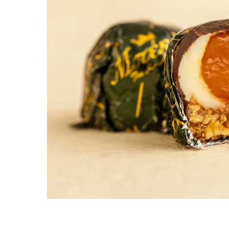
PASTE
CREME ȘI PASTE TARTINABILE
CONDIMENTE
CEAIURI GRECEȘTI
CIOCOLATĂ ȘI CACAO
HEALTHY SNACKS
SUPERALIMENTE
LACTATE
BACANIE
PRODUSE ECO / ORGANICE
PRODUSE ROMÂNEȘTI
COSMETICE
REMEDII NATURISTE
TOATE PRODUSELE