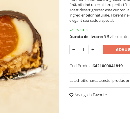
fină, oferind un echilibru perfect în
Acest desert grecesc este cunoscut 
ingredientelor naturale. Florentinel
elegant sau cadou special.
IN STOC
Durata de livrare:
3-5 zile lucrato
ADAUG
Cod Produs:
6421000041819
La achizitionarea acestui produs pr
Adauga la Favorite