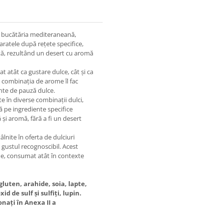
in bucătăria mediteraneană,
aratele după rețete specifice,
ată, rezultând un desert cu aromă
 atât ca gustare dulce, cât și ca
și combinația de arome îl fac
nte de pauză dulce.
e în diverse combinații dulci,
tă pe ingrediente specifice
și aromă, fără a fi un desert
âlnite în oferta de dulciuri
i gustul recognoscibil. Acest
ne, consumat atât în contexte
luten, arahide, soia, lapte,
d de sulf și sulfiți, lupin.
nați în Anexa II a