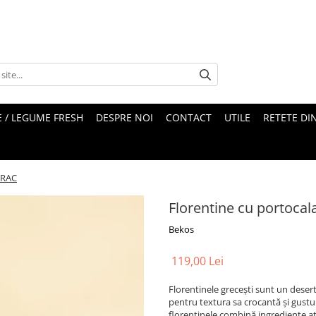
 / LEGUME FRESH
DESPRE NOI
CONTACT
UTILE
RETETE DI
 VRAC
Florentine cu portocal
Bekos
119,00 Lei
Florentinele grecești sunt un deser
pentru textura sa crocantă și gustu
florentinele combină ingrediente at