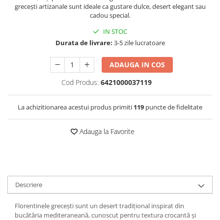
grecești artizanale sunt ideale ca gustare dulce, desert elegant sau
cadou special.
IN STOC
Durata de livrare:
3-5 zile lucratoare
ADAUGA IN COS
Cod Produs:
6421000037119
La achizitionarea acestui produs primiti
119
puncte de fidelitate
Adauga la Favorite
Descriere
Florentinele grecești sunt un desert tradițional inspirat din
bucătăria mediteraneană, cunoscut pentru textura crocantă și