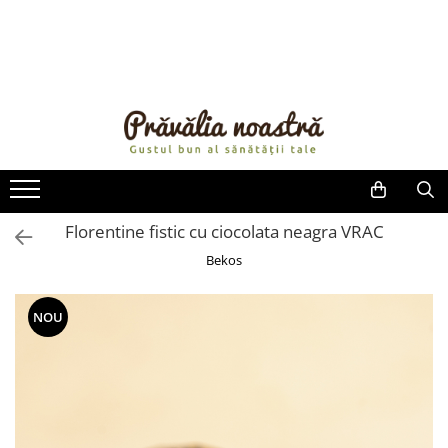
PRODUSE
NOUTĂȚI
ALIMENTE
ULEIURI ȘI UNTURI
MĂSLINE
NUCI ȘI SEMINȚE
Florentine fistic cu ciocolata neagra VRAC
FRUCTE DESHIDRATATE
Bekos
ÎNDULCITORI NATURALI / MIERE
FRUCTE LA CONSERVĂ
NOU
OȚETURI ȘI SOSURI
SOSURI
FĂINĂ FĂRĂ GLUTEN
BĂUTURI / LAPTE VEGETAL
OREZ ȘI CEREALE