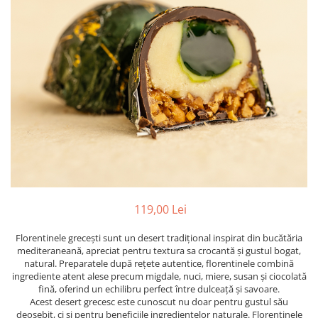
PASTE
CREME ȘI PASTE TARTINABILE
CONDIMENTE
CEAIURI GRECEȘTI
CIOCOLATĂ ȘI CACAO
HEALTHY SNACKS
SUPERALIMENTE
LACTATE
BACANIE
PRODUSE ECO / ORGANICE
PRODUSE ROMÂNEȘTI
119,00 Lei
COSMETICE
Florentinele grecești sunt un desert tradițional inspirat din bucătăria
REMEDII NATURISTE
mediteraneană, apreciat pentru textura sa crocantă și gustul bogat,
TOATE PRODUSELE
natural. Preparatele după rețete autentice, florentinele combină
ingrediente atent alese precum migdale, nuci, miere, susan și ciocolată
fină, oferind un echilibru perfect între dulceață și savoare.
Acest desert grecesc este cunoscut nu doar pentru gustul său
deosebit, ci și pentru beneficiile ingredientelor naturale. Florentinele