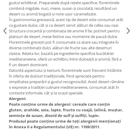
gustul echilibrat. Preparatele după rețete specifice, florentinele
combină migdale, nuci, miere, susan și ciocolată, rezultând un
desert cu aromă bogată și note ușor caramelizate.
În gastronomia grecească, acest tip de desert este consumat atât
ca gustare dulce, cât și ca desert servit alături de cafea sau ceai.
Structura crocantă și combinația de arome îl fac potrivit pentru
platouri de desert, mese festive sau momente de pauză dulce.
Florentinele grecești pot fi consumate ca atare sau integrate în
diverse combinații dulci, alături de fructe sau alte deserturi
clasice. Rețeta lor, bazată pe ingrediente specifice bucătăriei
mediteraneene, oferă un echilibru între dulceață și aromă, fără a
fi un desert dominant.
Datorită aspectului și texturii, florentinele sunt frecvent întâlnite
în oferta de dulciuri tradiționale, fiind apreciate pentru
simplitatea preparării și gustul recognoscibil. Acest desert rămâne
o expresie a tradiției culinare mediteraneene, consumat atât în
contexte informale, cât și la ocazii speciale.
Alergeni:
Poate conține urme de alergeni: cereale care conțin
gluten, arahide, soia, lapte, fructe cu coajă, țelină, muștar,
semințe de susan, dioxid de sulf și sulfiți, lupin.
Produsul poate conține urme de toți alergenii menționați
în Anexa II a Regulamentului (UE) nr. 1169/2011.