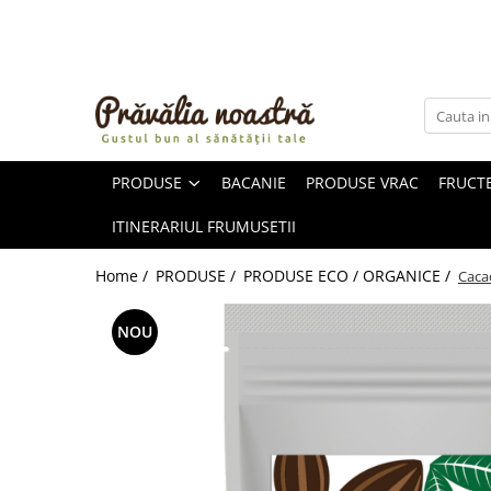
PRODUSE
NOUTĂȚI
ALIMENTE
PRODUSE
BACANIE
PRODUSE VRAC
FRUCTE
ULEIURI ȘI UNTURI
MĂSLINE
ITINERARIUL FRUMUSETII
NUCI ȘI SEMINȚE
FRUCTE DESHIDRATATE
Home /
PRODUSE /
PRODUSE ECO / ORGANICE /
Caca
ÎNDULCITORI NATURALI / MIERE
FRUCTE LA CONSERVĂ
NOU
OȚETURI ȘI SOSURI
SOSURI
FĂINĂ FĂRĂ GLUTEN
BĂUTURI / LAPTE VEGETAL
OREZ ȘI CEREALE