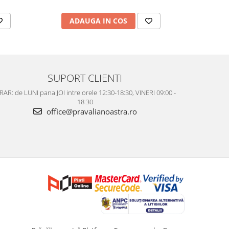
ADAUGA IN COS
AD
SUPORT CLIENTI
AR: de LUNI pana JOI intre orele 12:30-18:30, VINERI 09:00 -
18:30
office@pravalianoastra.ro