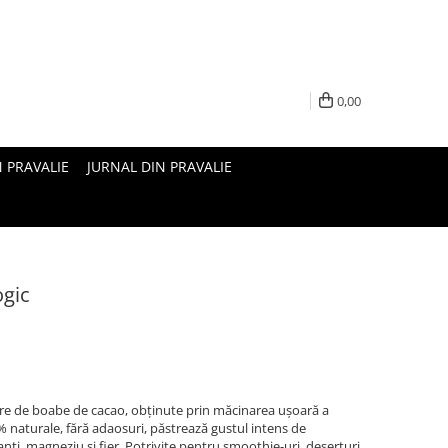
0,00
N PRAVALIE
JURNAL DIN PRAVALIE
ogic
re de boabe de cacao, obținute prin măcinarea ușoară a
 naturale, fără adaosuri, păstrează gustul intens de
anți, magneziu și fier. Potrivite pentru smoothie-uri, deserturi