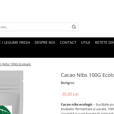
 / LEGUME FRESH
DESPRE NOI
CONTACT
UTILE
RETETE DI
o NIbs 100G Ecologic
Cacao NIbs 100G Ecol
BioAgros
30,00 Lei
Cacao nibs ecologic
– bucățele pu
boabelor fermentate și uscate. 100%
ciocolată și sunt bogate în antioxid