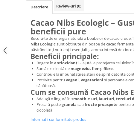
Review-uri
(0)
Descriere
Cacao Nibs Ecologic – Gust
beneficii pure
Bucură-te de energia naturală a boabelor de cacao crude, î
Nibs Ecologic
sunt obținute din boabe de cacao fermentate
păstrând toți nutrienții esențiali și aroma intensă de ciocol
Beneficii principale:
Bogate în
antioxidanți
– ajută la protejarea celulelor 
Sursă excelentă de
magneziu, fier și fibre
.
Contribuie la îmbunătățirea stării de spirit datorită co
Potrivite pentru
vegani, vegetarieni
și persoanele ca
sănătoasă.
Cum se consumă Cacao Nibs Ec
Adaugă o lingură în
smoothie-uri
,
iaurturi
,
terciuri 
Presară peste
granola
sau
fructe proaspete
pentru o 
ciocolată.
Informatii conformitate produs