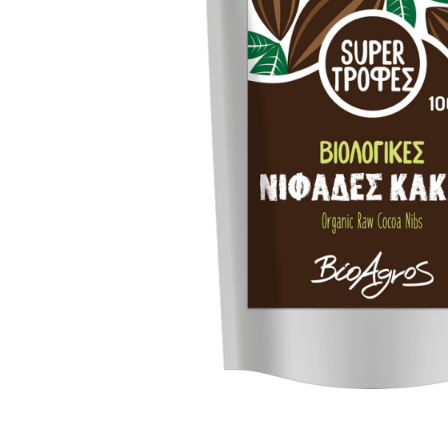
PASTE
CREME ȘI PASTE TARTINABILE
CONDIMENTE
CEAIURI GRECEȘTI
CIOCOLATĂ ȘI CACAO
HEALTHY SNACKS
SUPERALIMENTE
LACTATE
BACANIE
PRODUSE ECO / ORGANICE
PRODUSE ROMÂNEȘTI
COSMETICE
REMEDII NATURISTE
TOATE PRODUSELE