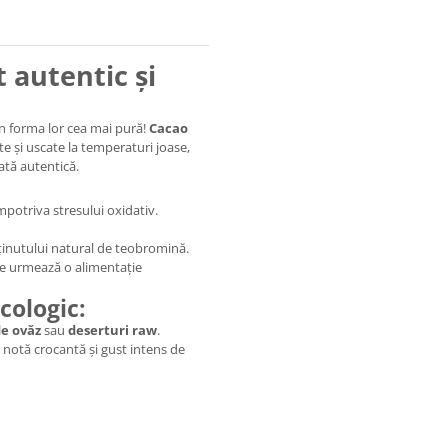
 autentic și
n forma lor cea mai pură!
Cacao
 și uscate la temperaturi joase,
ată autentică.
împotriva stresului oxidativ.
nținutului natural de teobromină.
re urmează o alimentație
ologic:
de ovăz
sau
deserturi raw
.
notă crocantă și gust intens de