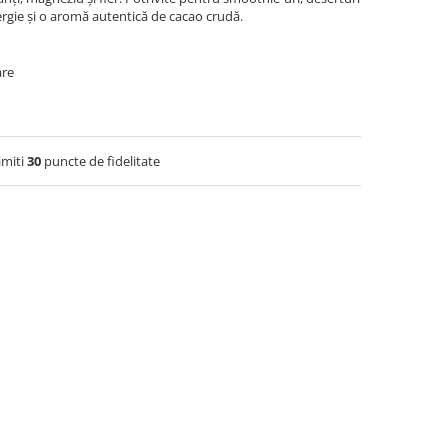
rgie și o aromă autentică de cacao crudă.
are
imiti
30
puncte de fidelitate