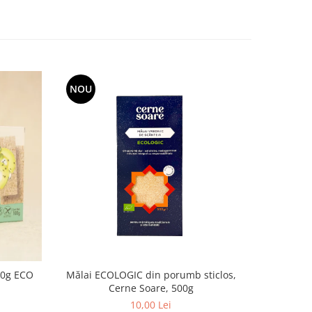
NOU
00g ECO
Mălai ECOLOGIC din porumb sticlos,
Ulei de ma
Cerne Soare, 500g
- pres
10,00 Lei