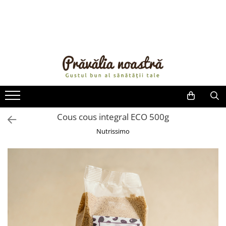
PRODUSE
NOUTĂȚI
ALIMENTE
ULEIURI ȘI UNTURI
MĂSLINE
NUCI ȘI SEMINȚE
Cous cous integral ECO 500g
FRUCTE DESHIDRATATE
Nutrissimo
ÎNDULCITORI NATURALI / MIERE
FRUCTE LA CONSERVĂ
OȚETURI ȘI SOSURI
SOSURI
FĂINĂ FĂRĂ GLUTEN
BĂUTURI / LAPTE VEGETAL
OREZ ȘI CEREALE