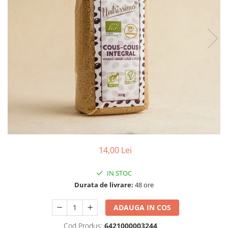
PASTE
CREME ȘI PASTE TARTINABILE
CONDIMENTE
CEAIURI GRECEȘTI
CIOCOLATĂ ȘI CACAO
HEALTHY SNACKS
SUPERALIMENTE
LACTATE
BACANIE
PRODUSE ECO / ORGANICE
PRODUSE ROMÂNEȘTI
14,00 Lei
COSMETICE
REMEDII NATURISTE
IN STOC
Durata de livrare:
48 ore
TOATE PRODUSELE
ADAUGA IN COS
Cod Produs:
6421000003244