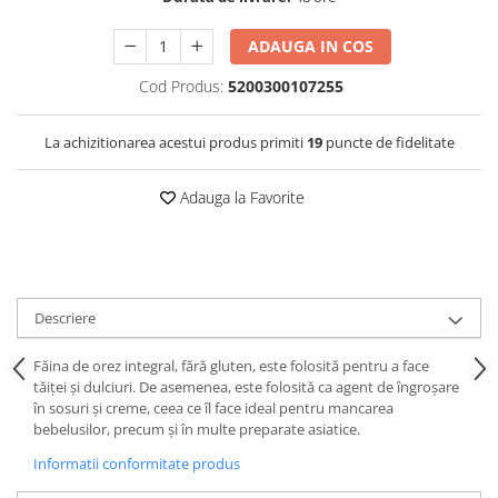
ADAUGA IN COS
Cod Produs:
5200300107255
La achizitionarea acestui produs primiti
19
puncte de fidelitate
Adauga la Favorite
Descriere
Făina de orez integral, fără gluten, este folosită pentru a face
tăiței și dulciuri. De asemenea, este folosită ca agent de îngroșare
în sosuri și creme, ceea ce îl face ideal pentru mancarea
bebelusilor, precum și în multe preparate asiatice.
Informatii conformitate produs