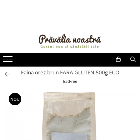
PRODUSE
NOUTĂȚI
ALIMENTE
ULEIURI ȘI UNTURI
MĂSLINE
NUCI ȘI SEMINȚE
Faina orez brun FARA GLUTEN 500g ECO
FRUCTE DESHIDRATATE
EatFree
ÎNDULCITORI NATURALI / MIERE
FRUCTE LA CONSERVĂ
NOU
OȚETURI ȘI SOSURI
SOSURI
FĂINĂ FĂRĂ GLUTEN
BĂUTURI / LAPTE VEGETAL
OREZ ȘI CEREALE