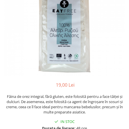
PASTE
CREME ȘI PASTE TARTINABILE
CONDIMENTE
CEAIURI GRECEȘTI
CIOCOLATĂ ȘI CACAO
HEALTHY SNACKS
SUPERALIMENTE
LACTATE
BACANIE
PRODUSE ECO / ORGANICE
PRODUSE ROMÂNEȘTI
19,00 Lei
COSMETICE
Făina de orez integral, fără gluten, este folosită pentru a face tăiței și
REMEDII NATURISTE
dulciuri. De asemenea, este folosită ca agent de îngroșare în sosuri și
TOATE PRODUSELE
creme, ceea ce îl face ideal pentru mancarea bebelusilor, precum și în
multe preparate asiatice.
IN STOC
Durata de livrare:
48 ore