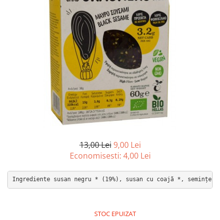
PASTE
CREME ȘI PASTE TARTINABILE
CONDIMENTE
CEAIURI GRECEȘTI
CIOCOLATĂ ȘI CACAO
HEALTHY SNACKS
SUPERALIMENTE
LACTATE
BACANIE
PRODUSE ECO / ORGANICE
PRODUSE ROMÂNEȘTI
13,00 Lei
9,00 Lei
COSMETICE
Economisesti:
4,00
Lei
REMEDII NATURISTE
TOATE PRODUSELE
STOC EPUIZAT