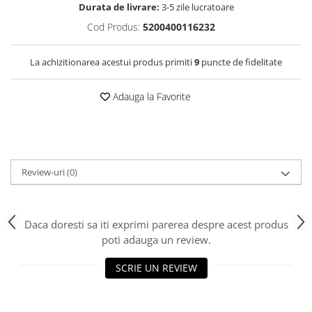
Durata de livrare:
3-5 zile lucratoare
Cod Produs:
5200400116232
La achizitionarea acestui produs primiti
9
puncte de fidelitate
Adauga la Favorite
Review-uri
(0)
Daca doresti sa iti exprimi parerea despre acest produs
poti adauga un review.
SCRIE UN REVIEW