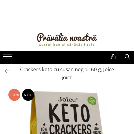
PRODUSE
NOUTĂȚI
ALIMENTE
ULEIURI ȘI UNTURI
MĂSLINE
NUCI ȘI SEMINȚE
Crackers keto cu susan negru, 60 g, Joice
FRUCTE DESHIDRATATE
JOICE
ÎNDULCITORI NATURALI / MIERE
FRUCTE LA CONSERVĂ
-31%
NOU
OȚETURI ȘI SOSURI
SOSURI
FĂINĂ FĂRĂ GLUTEN
BĂUTURI / LAPTE VEGETAL
OREZ ȘI CEREALE