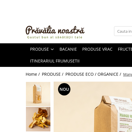
PRODUSE
NOUTĂȚI
ALIMENTE
PRODUSE
BACANIE
PRODUSE VRAC
FRUCTE
ULEIURI ȘI UNTURI
MĂSLINE
ITINERARIUL FRUMUSETII
NUCI ȘI SEMINȚE
FRUCTE DESHIDRATATE
Home /
PRODUSE /
PRODUSE ECO / ORGANICE /
Mang
ÎNDULCITORI NATURALI / MIERE
FRUCTE LA CONSERVĂ
NOU
OȚETURI ȘI SOSURI
SOSURI
FĂINĂ FĂRĂ GLUTEN
BĂUTURI / LAPTE VEGETAL
OREZ ȘI CEREALE