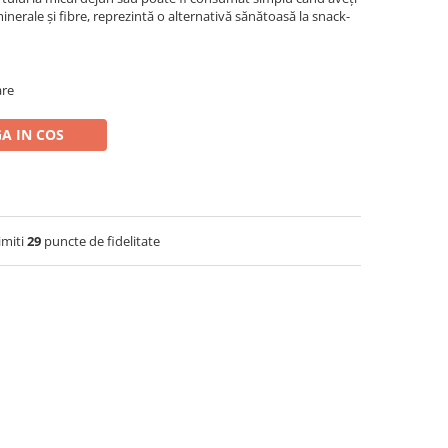
inerale și fibre, reprezintă o alternativă sănătoasă la snack-
are
A IN COS
imiti
29
puncte de fidelitate