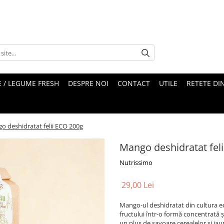
 / LEGUME FRESH
DESPRE NOI
CONTACT
UTILE
RETETE DI
o deshidratat felii ECO 200g
Mango deshidratat fel
Nutrissimo
29,00 Lei
Mango-ul deshidratat din cultura ec
fructului într-o formă concentrată 
un plus de savoare cerealelor și ia