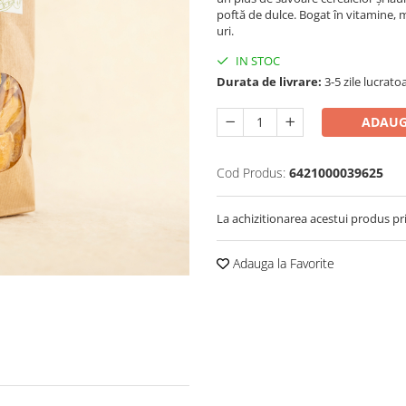
poftă de dulce. Bogat în vitamine, m
uri.
IN STOC
Durata de livrare:
3-5 zile lucrato
ADAUG
Cod Produs:
6421000039625
La achizitionarea acestui produs pr
Adauga la Favorite