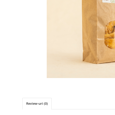
PASTE
CREME ȘI PASTE TARTINABILE
CONDIMENTE
CEAIURI GRECEȘTI
CIOCOLATĂ ȘI CACAO
HEALTHY SNACKS
SUPERALIMENTE
LACTATE
BACANIE
PRODUSE ECO / ORGANICE
PRODUSE ROMÂNEȘTI
COSMETICE
REMEDII NATURISTE
TOATE PRODUSELE
Review-uri
(0)