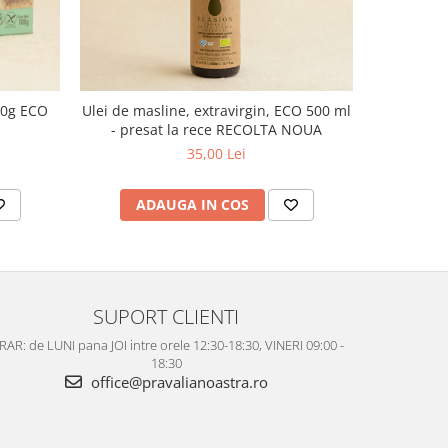
00g ECO
Ulei de masline, extravirgin, ECO 500 ml
Ulei de d
- presat la rece RECOLTA NOUA
35,00 Lei
ADAUGA IN COS
AD
SUPORT CLIENTI
AR: de LUNI pana JOI intre orele 12:30-18:30, VINERI 09:00 -
18:30
office@pravalianoastra.ro