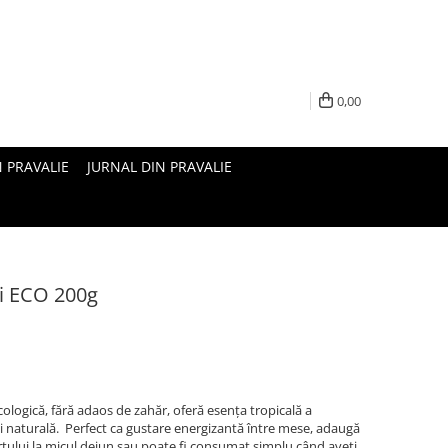
0,00
N PRAVALIE
JURNAL DIN PRAVALIE
ii ECO 200g
ologică, fără adaos de zahăr, oferă esența tropicală a
și naturală. Perfect ca gustare energizantă între mese, adaugă
urtului la micul dejun sau poate fi consumat simplu când aveți