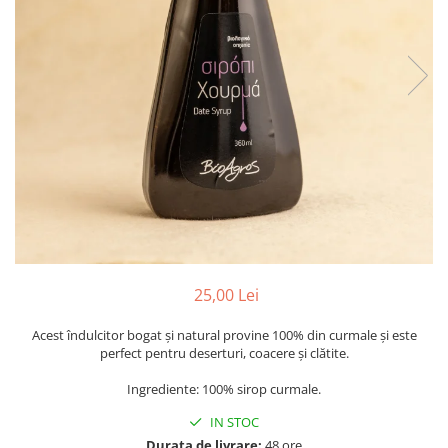
PASTE
CREME ȘI PASTE TARTINABILE
CONDIMENTE
CEAIURI GRECEȘTI
CIOCOLATĂ ȘI CACAO
HEALTHY SNACKS
SUPERALIMENTE
LACTATE
BACANIE
PRODUSE ECO / ORGANICE
PRODUSE ROMÂNEȘTI
25,00 Lei
COSMETICE
Acest îndulcitor bogat și natural provine 100% din curmale și este
REMEDII NATURISTE
perfect pentru deserturi, coacere și clătite.
TOATE PRODUSELE
Ingrediente: 100% sirop curmale.
IN STOC
Durata de livrare:
48 ore