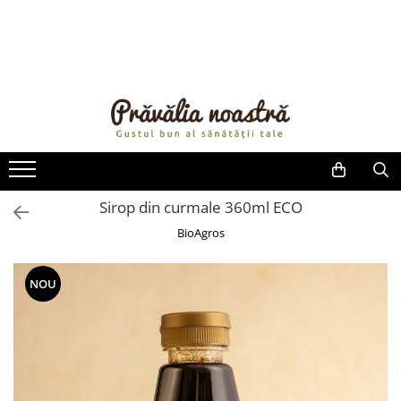
PRODUSE
NOUTĂȚI
ALIMENTE
ULEIURI ȘI UNTURI
MĂSLINE
NUCI ȘI SEMINȚE
Sirop din curmale 360ml ECO
FRUCTE DESHIDRATATE
BioAgros
ÎNDULCITORI NATURALI / MIERE
FRUCTE LA CONSERVĂ
NOU
OȚETURI ȘI SOSURI
SOSURI
FĂINĂ FĂRĂ GLUTEN
BĂUTURI / LAPTE VEGETAL
OREZ ȘI CEREALE